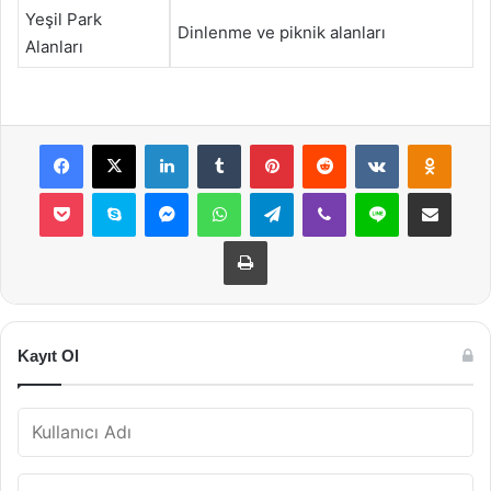
Yeşil Park
Dinlenme ve piknik alanları
Alanları
Facebook
X
LinkedIn
Tumblr
Pinterest
Reddit
VKontakte
Odnok
Pocket
Skype
Messenger
WhatsApp
Telegram
Viber
Line
E-Posta ile payla
Yazdır
Kayıt Ol