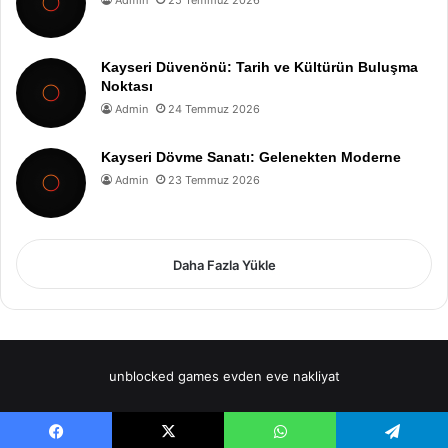
Admin
25 Temmuz 2026
Kayseri Düvenönü: Tarih ve Kültürün Buluşma
Noktası
Admin
24 Temmuz 2026
Kayseri Dövme Sanatı: Gelenekten Moderne
Admin
23 Temmuz 2026
Daha Fazla Yükle
unblocked games
evden eve nakliyat