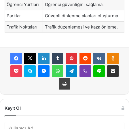
Öğrenci Yurtları
Öğrenci güvenliğini sağlama.
Parklar
Güvenli dinlenme alanları oluşturma.
Trafik Noktaları
Trafik düzenlemesi ve kaza önleme.
Facebook
X
LinkedIn
Tumblr
Pinterest
Reddit
VKontakte
Odnok
Pocket
Skype
Messenger
WhatsApp
Telegram
Viber
Line
E-Posta ile payla
Yazdır
Kayıt Ol