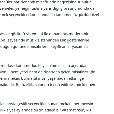
nüler hazırlanarak misafirlerin beğenisine sunulur.
malzemeler, yemeğin tadına yansıdığı gibi sunumunda da
i, yemek seçenekleri konusunda da tamamen özgürdür; özel
 ses ve görüntü sistemleri ile donatılmış modern bir
apısı sayesinde müzik sisteminden ışık gösterilerine
e, düğün gününde misafirlerin keyifli anlar yaşaması
 merkezi konumudur. Kayseri’nin ulaşım açısından
lonu, hem yerel hem de dışarıdan gelen misafirler için
lerin mekan bulma sıkıntısı yaşamadan etkinliğe
atmaktadır. Bu özellik, salonun tercih edilmesindeki önemli
 alanlarıyla çeşitli seçenekler sunan mekan, her mevsim
likle yaz aylarında tercih edilen bir alternatifken, kış