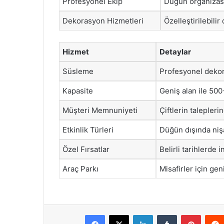
Profesyonel Ekip
Düğün organizasy
Dekorasyon Hizmetleri
Özelleştirilebili
Hizmet
Detaylar
Süsleme
Profesyonel dekor
Kapasite
Geniş alan ile 500
Müşteri Memnuniyeti
Çiftlerin talepleri
Etkinlik Türleri
Düğün dışında nişan
Özel Fırsatlar
Belirli tarihlerde 
Araç Parkı
Misafirler için gen
Facebook
X
LinkedIn
Tumblr
Pintere