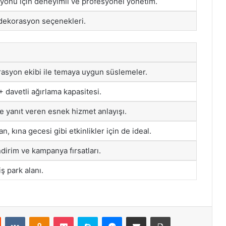
onu için deneyimli ve profesyonel yönetim.
r dekorasyon seçenekleri.
asyon ekibi ile temaya uygun süslemeler.
+ davetli ağırlama kapasitesi.
ne yanıt veren esnek hizmet anlayışı.
, kına gecesi gibi etkinlikler için de ideal.
indirim ve kampanya fırsatları.
iş park alanı.
st
Reddit
VKontakte
Odnoklassniki
Pocket
Skype
Messenger
E-Posta ile paylaş
Yazdır