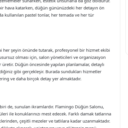
üzenlemeler sunarken, estetik unsurlarla da göz doldurur.
 bir hava katarken, düğün gününüzdeki her detayın ön
kullanılan pastel tonlar, her temada ve her tür
her şeyin önünde tutarak, profesyonel bir hizmet ekibi
sursuz olması için, salon yöneticileri ve organizasyon
r üretir. Düğün öncesinde yapılan planlamalar, detaylı
ediğiniz gibi gerçekleşir. Burada sundukları hizmetler
atering ve daha birçok detay yer almaktadır.
iri de, sunulan ikramlardır. Flamingo Düğün Salonu,
nüleri ile konuklarınızı mest edecek. Farklı damak tatlarına
lerinden, çeşitli mezeler ve tatlılara kadar uzanmaktadır.