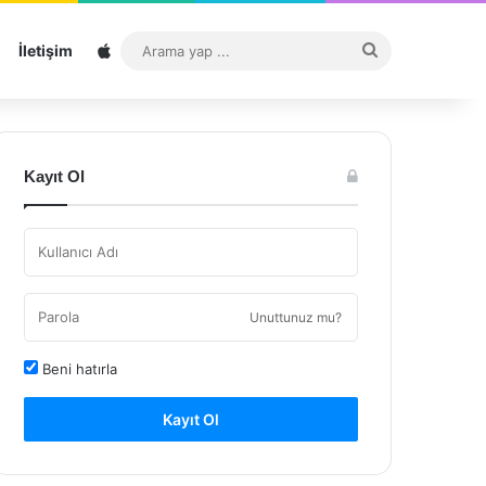
Sitemap
Arama
İletişim
yap
...
Kayıt Ol
Unuttunuz mu?
Beni hatırla
Kayıt Ol