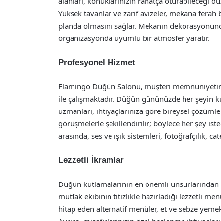
alanları, konuklarınızın rahatça oturabileceği d
Yüksek tavanlar ve zarif avizeler, mekana ferah
planda olmasını sağlar. Mekanın dekorasyonunda 
organizasyonda uyumlu bir atmosfer yaratır.
Profesyonel Hizmet
Flamingo Düğün Salonu, müşteri memnuniyetini 
ile çalışmaktadır. Düğün gününüzde her şeyin ku
uzmanları, ihtiyaçlarınıza göre bireysel çözümle
görüşmelerle şekillendirilir; böylece her şey ist
arasında, ses ve ışık sistemleri, fotoğrafçılık, c
Lezzetli İkramlar
Düğün kutlamalarının en önemli unsurlarından b
mutfak ekibinin titizlikle hazırladığı lezzetli me
hitap eden alternatif menüler, et ve sebze yemek