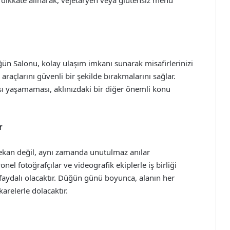
rı dikkate alınarak, vejetaryen veya glütensiz menü
ün Salonu, kolay ulaşım imkanı sunarak misafirlerinizi
araçlarını güvenli bir şekilde bırakmalarını sağlar.
ı yaşamaması, aklınızdaki bir diğer önemli konu
r
ekan değil, aynı zamanda unutulmaz anılar
onel fotoğrafçılar ve videografik ekiplerle iş birliği
 faydalı olacaktır. Düğün günü boyunca, alanın her
karelerle dolacaktır.