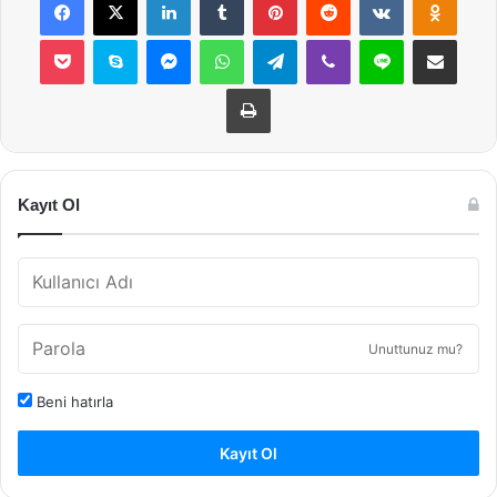
Pocket
Skype
Messenger
WhatsApp
Telegram
Viber
Line
E-Posta ile payla
Yazdır
Kayıt Ol
Unuttunuz mu?
Beni hatırla
Kayıt Ol