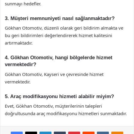
sunmayı hedefler.
3. Müşteri memnuniyeti nasıl sağlanmaktadır?
Gökhan Otomotiv, düzenli olarak geri bildirim almakta ve
bu geri bildirimleri değerlendirerek hizmet kalitesini
artırmaktadır.
4. Gökhan Otomotiv, hangi bölgelerde hizmet
vermektedir?
Gökhan Otomotiv, Kayseri ve çevresinde hizmet
vermektedir.
5. Araç modifikasyonu hizmeti alabilir miyim?
Evet, Gökhan Otomotiv, müşterilerinin talepleri
doğrultusunda araç modifikasyonu hizmetleri sunmaktadır.
Facebook
X
LinkedIn
Tumblr
Pinterest
Reddit
VKontakte
Odnok