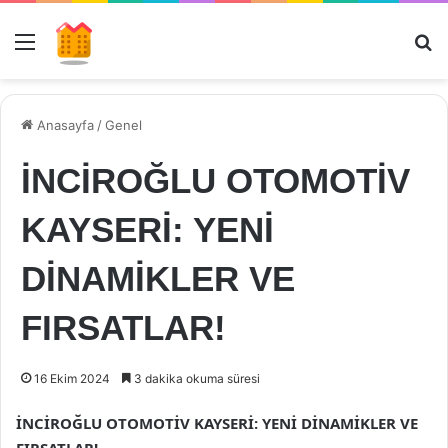
Menü
Ar
Anasayfa
/
Genel
İNCİROĞLU OTOMOTİV
KAYSERİ: YENİ
DİNAMİKLER VE
FIRSATLAR!
16 Ekim 2024
3 dakika okuma süresi
İNCİROĞLU OTOMOTİV KAYSERİ: YENİ DİNAMİKLER VE