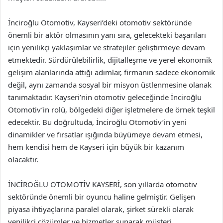
İnciroğlu Otomotiv, Kayseri’deki otomotiv sektöründe
önemli bir aktör olmasının yanı sıra, gelecekteki başarıları
için yenilikçi yaklaşımlar ve stratejiler geliştirmeye devam
etmektedir. Sürdürülebilirlik, dijitalleşme ve yerel ekonomik
gelişim alanlarında attığı adımlar, firmanın sadece ekonomik
değil, aynı zamanda sosyal bir misyon üstlenmesine olanak
tanımaktadır. Kayseri’nin otomotiv geleceğinde İnciroğlu
Otomotiv’in rolü, bölgedeki diğer işletmelere de örnek teşkil
edecektir. Bu doğrultuda, İnciroğlu Otomotiv’in yeni
dinamikler ve fırsatlar ışığında büyümeye devam etmesi,
hem kendisi hem de Kayseri için büyük bir kazanım
olacaktır.
İNCİROĞLU OTOMOTİV KAYSERİ, son yıllarda otomotiv
sektöründe önemli bir oyuncu haline gelmiştir. Gelişen
piyasa ihtiyaçlarına paralel olarak, şirket sürekli olarak
yenilikçi çözümler ve hizmetler sunarak müşteri