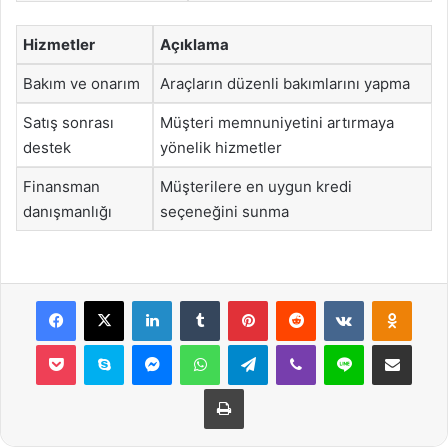
Hizmetler
Açıklama
Bakım ve onarım
Araçların düzenli bakımlarını yapma
Satış sonrası
Müşteri memnuniyetini artırmaya
destek
yönelik hizmetler
Finansman
Müşterilere en uygun kredi
danışmanlığı
seçeneğini sunma
Facebook
X
LinkedIn
Tumblr
Pinterest
Reddit
VKontakte
Odnok
Pocket
Skype
Messenger
WhatsApp
Telegram
Viber
Line
E-Posta ile payla
Yazdır