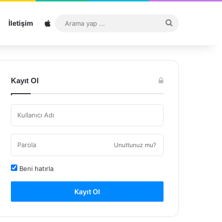
Sitemap
Arama
İletişim
yap
...
Kayıt Ol
Unuttunuz mu?
Beni hatırla
Kayıt Ol