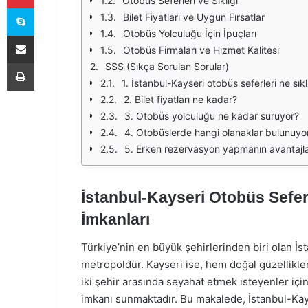
Otobüs Seferleri ve Sıklığı
Skype
Bilet Fiyatları ve Uygun Fırsatlar
Otobüs Yolculuğu İçin İpuçları
E-Posta ile paylaş
Otobüs Firmaları ve Hizmet Kalitesi
Yazdır
SSS (Sıkça Sorulan Sorular)
1. İstanbul-Kayseri otobüs seferleri ne sık
2. Bilet fiyatları ne kadar?
3. Otobüs yolculuğu ne kadar sürüyor?
4. Otobüslerde hangi olanaklar bulunuyo
5. Erken rezervasyon yapmanın avantajlar
İstanbul-Kayseri Otobüs Sefer
İmkanları
Türkiye’nin en büyük şehirlerinden biri olan İstan
metropoldür. Kayseri ise, hem doğal güzellikler
iki şehir arasında seyahat etmek isteyenler için
imkanı sunmaktadır. Bu makalede, İstanbul-Kayser