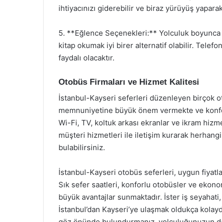
ihtiyacınızı giderebilir ve biraz yürüyüş yaparak
5. **Eğlence Seçenekleri:** Yolculuk boyunca 
kitap okumak iyi birer alternatif olabilir. Tele
faydalı olacaktır.
Otobüs Firmaları ve Hizmet Kalitesi
İstanbul-Kayseri seferleri düzenleyen birçok o
memnuniyetine büyük önem vermekte ve konforl
Wi-Fi, TV, koltuk arkası ekranlar ve ikram hizme
müşteri hizmetleri ile iletişim kurarak herhan
bulabilirsiniz.
İstanbul-Kayseri otobüs seferleri, uygun fiyatla
Sık sefer saatleri, konforlu otobüsler ve ekonom
büyük avantajlar sunmaktadır. İster iş seyahati, 
İstanbul’dan Kayseri’ye ulaşmak oldukça kolaydır
göz önünde bulundurmanız, yolculuğunuzun dah