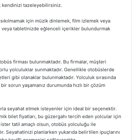
 kendinizi tazeleyebilirsiniz.
sıkılmamak için müzik dinlemek, film izlemek veya
fon veya tabletinizde eğlenceli içerikler bulundurmak
tobüs firması bulunmaktadır. Bu firmalar, müşteri
u yolculuklar sunmaktadır. Genellikle otobüslerde
tleri gibi olanaklar bulunmaktadır. Yolculuk sırasında
gi bir sorun yaşamanız durumunda hızlı bir çözüm
rla seyahat etmek isteyenler için ideal bir seçenektir.
ik bilet fiyatları, bu güzergahı tercih eden yolcular için
ister tatil amaçlı olsun, otobüs yolculuğu ile
. Seyahatinizi planlarken yukarıda belirtilen ipuçlarını
a keyifli geçmesini sağlayacaktır.