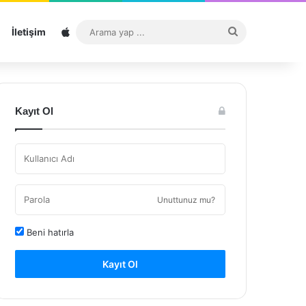
Sitemap
Arama
İletişim
yap
...
Kayıt Ol
Unuttunuz mu?
Beni hatırla
Kayıt Ol