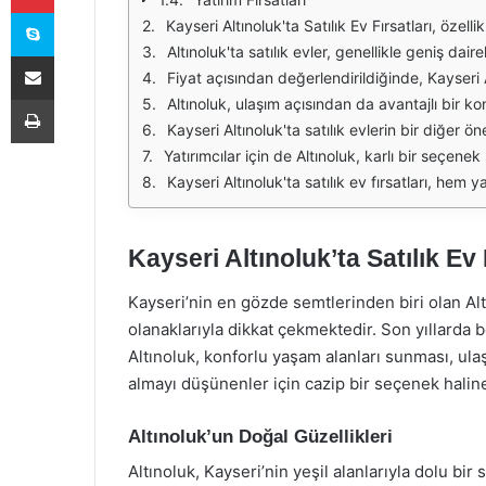
Skype
Kayseri Altınoluk'ta Satılık Ev Fırsatları, özellikle son yıllarda bölgenin gelişimi ile birlikte dikkat çekmektedir. Bu bölge, hem doğal güzellikleri hem de sosyal olanakları ile y
Altınoluk'ta satılık evler, genellikle geniş daireler ve bahçeli müstakil evlerden oluşmaktadır. Bu evler, ailelerin ihtiyaçlarını karşılamak üzere tasarlanm
E-Posta ile paylaş
Fiyat açısından değerlendirildiğinde, Kayseri Altınoluk'ta satılık evler, bölgedeki diğer semtlere göre daha uygun fiyat aralıklarında yer almaktadır. Özellikle, yen
Yazdır
Altınoluk, ulaşım açısından da avantajlı bir konumda bulunmaktadır. Kayseri şehir merkezine yakınlığı, toplu taşıma imkanlarının çeşitliliği ve ana yolların kolay
Kayseri Altınoluk'ta satılık evlerin bir diğer önemli avantajı, bölgenin yeşil alanları ve parklarıdır. Ailelerin çocuklarıyla birlikte va
Yatırımcılar için de Altınoluk, karlı bir seçenek sunmaktadır. Bölgedeki konut fiyatlarının sürekli olarak artış göstermesi, yatırımcıların kazanç eld
Kayseri Altınoluk'ta satılık ev fırsatları, hem yaşam alanı arayan aileler hem de yatırımcılar için dikkat çekici bir seçe
Kayseri Altınoluk’ta Satılık Ev 
Kayseri’nin en gözde semtlerinden biri olan Al
olanaklarıyla dikkat çekmektedir. Son yıllarda b
Altınoluk, konforlu yaşam alanları sunması, ulaş
almayı düşünenler için cazip bir seçenek haline
Altınoluk’un Doğal Güzellikleri
Altınoluk, Kayseri’nin yeşil alanlarıyla dolu bi