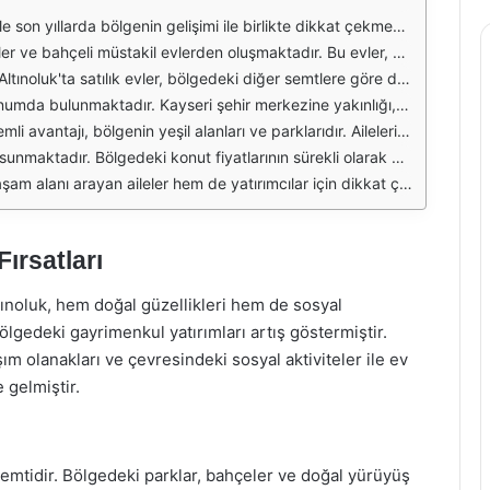
atırımcılar ve aileler için cazip bir seçenek haline gelmiştir. Altınoluk, Kayseri'nin en gözde semtlerinden biri olarak öne çıkmakta, modern konut projeleri ve uygun fiyat seçenekleri ile alıcıların ilgisini çekmektedir.
ış olup, ferah iç mekanları ve modern mimarisi ile dikkat çekmektedir. Ayrıca, bölgedeki konut projeleri, çevre düzenlemesi ve sosyal donatı alanları ile de alıcıların beğenisini kazanmaktadır.
i yapılan konut projeleri, hem yatırım amaçlı hem de oturum amaçlı alımlar için cazip fırsatlar sunmaktadır. Uygun fiyatlı konut arayan aileler ve yatırımcılar için bu bölge büyük bir potansiyele sahiptir.
 erişimi sayesinde, bu bölgedeki evler hem günlük yaşamda hem de yatırım açısından büyük kolaylık sağlamaktadır. Ayrıca, sosyal olanaklara ve alışveriş merkezlerine yakınlığı ile de dikkat çekmektedir.
kit geçirebileceği, spor yapabileceği ve doğayla iç içe olabileceği birçok alan bulunmaktadır. Bu özellik, bölgeyi özellikle çocuklu aileler için cazip hale getirmektedir.
e etme potansiyelini artırmaktadır. Ayrıca, bölgedeki konut projeleri ve inşaat faaliyetlerinin devam etmesi, gelecekte değer artışını hızlandıracak unsurlar arasında yer almaktadır.
nek sunmaktadır. Modern konut projeleri, uygun fiyatlar ve sosyal olanaklar ile bu bölge, Kayseri'nin en gözde semtlerinden biri olmaya devam etmektedir.
Fırsatları
tınoluk, hem doğal güzellikleri hem de sosyal
ölgedeki gayrimenkul yatırımları artış göstermiştir.
ım olanakları ve çevresindeki sosyal aktiviteler ile ev
 gelmiştir.
r semtidir. Bölgedeki parklar, bahçeler ve doğal yürüyüş