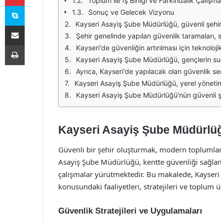
Toplum ile İş Birliği ve Farkındalık Çalışma
Skype
Sonuç ve Gelecek Vizyonu
Kayseri Asayiş Şube Müdürlüğü, güvenli şehir hedefleri doğrultusunda çeşitli projeler ve uygulamalar geliştirmektedir. Bu çalışmalar, toplumun huzurunu sağlamaya yönelik stratejilerin bir parçası olarak değerlendirilmektedir. Öze
E-Posta ile paylaş
Şehir genelinde yapılan güvenlik taramaları, suç oranlarının azaltılması için önemli bir adım olarak öne çıkmaktadır. Kayseri Asayiş Şube Müdürlüğü, çeşitli ekiplerle birlikte, şehrin farklı bölgel
Yazdır
Kayseri'de güvenliğin artırılması için teknolojik çözümler de devreye alınmıştır. Akıllı kamera sistemleri ve mobil uygulamalar, suç öncesi, suç anı ve sonrası için önemli veriler sağlamakta
Kayseri Asayiş Şube Müdürlüğü, gençlerin suçtan uzaklaştırılması için çeşitli sosyal projeler de geliştirmektedir. Spor ve sanat etkinlikleri gibi sosyal faaliyetl
Ayrıca, Kayseri'de yapılacak olan güvenlik seminerleri, halkın güvenlik konusunda daha fazla bilgi sahibi olmasını hedeflemektedir. Bu seminerlerde, birey
Kayseri Asayiş Şube Müdürlüğü, yerel yönetimle işbirliği yaparak, şehirdeki güvenlik sorunlarına bütüncül bir yaklaşım geliştirmektedir. Altyapı iyileştirmeleri, aydınlatma projeler
Kayseri Asayiş Şube Müdürlüğü'nün güvenli şehir hedefleri doğrultusunda yürüttüğü çalışmalar, hem yerel halkın güvenliğini sağlamakta hem de suç oranlarının düşürülmesine katkı sağlamaktadır
Kayseri Asayiş Şube Müdürlüğü
Güvenli bir şehir oluşturmak, modern toplumlar
Asayiş Şube Müdürlüğü, kentte güvenliği sağla
çalışmalar yürütmektedir. Bu makalede, Kayser
konusundaki faaliyetleri, stratejileri ve toplum üz
Güvenlik Stratejileri ve Uygulamaları