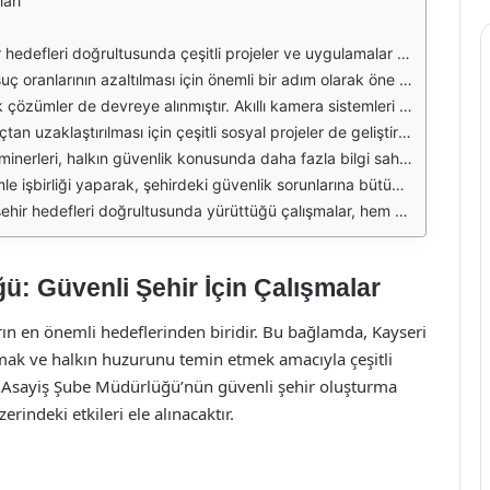
ları
llikle son yıllarda artan güvenlik tehditleri, yerel yönetimlerin ve emniyet güçlerinin etkili önlemler almasını zorunlu kılmıştır. Kayseri'de uygulanan güvenlik projeleri, sadece asayişi sağlamakla kalmayıp, aynı zamanda vatandaşların güvenli bir yaşam sürmelerini hedeflemektedir.
erinde devriye gezmekte ve olası suçların önüne geçmek için yoğun bir çalışma yürütmektedir. Ayrıca, toplumsal bilincin artırılması amacıyla düzenlenen seminerler ve etkinliklerle, vatandaşların güvenlik konularında bilinçlenmesi sağlanmaktadır.
dır. Bu sistemler sayesinde, anlık olarak olaylara müdahale edebilme kapasitesi artmakta ve suç oranları düşmektedir. Ayrıca, bu tür teknolojilerin kullanımı, halkın güvenliği konusunda daha fazla katılım göstermesine olanak tanımaktadır.
er, gençlerin enerjilerini olumlu yönde kullanmalarını sağlamakta ve topluma entegre olmalarını kolaylaştırmaktadır. Bu tür projeler, gençlerin kötü alışkanlıklardan uzak durmalarına yardımcı olmaktadır.
lerin kişisel güvenliklerini artırmalarına yönelik öneriler ve uygulamalar paylaşılmaktadır. Halkın, güvenlik konusunda bilinçlenmesi, suç oranlarının düşürülmesine önemli katkı sağlamaktadır.
i ve açık alan güvenliği gibi konular, bu işbirliği çerçevesinde ele alınmaktadır. Bu tür projeler, şehirdeki güvenlik algısını güçlendirmekte ve vatandaşların kendilerini daha güvende hissetmelerine yardımcı olmaktadır.
. Bu çalışmalar, toplumun her kesimini kapsayacak şekilde genişletilmekte ve sürekli olarak güncellenmektedir. Kayseri, güvenli bir şehir olma yolunda önemli adımlar atmakta ve bu hedefe ulaşmak için kararlı bir şekilde ilerlemektedir.
: Güvenli Şehir İçin Çalışmalar
ın en önemli hedeflerinden biridir. Bu bağlamda, Kayseri
mak ve halkın huzurunu temin etmek amacıyla çeşitli
i Asayiş Şube Müdürlüğü’nün güvenli şehir oluşturma
erindeki etkileri ele alınacaktır.