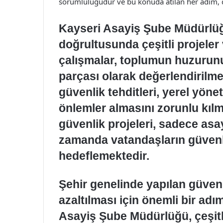
sorumluluğudur ve bu konuda atılan her adım, da
Kayseri Asayiş Şube Müdürlüğü
doğrultusunda çeşitli projeler
çalışmalar, toplumun huzurunu 
parçası olarak değerlendirilmek
güvenlik tehditleri, yerel yöne
önlemler almasını zorunlu kılm
güvenlik projeleri, sadece asa
zamanda vatandaşların güvenl
hedeflemektedir.
Şehir genelinde yapılan güvenl
azaltılması için önemli bir ad
Asayiş Şube Müdürlüğü, çeşitli e