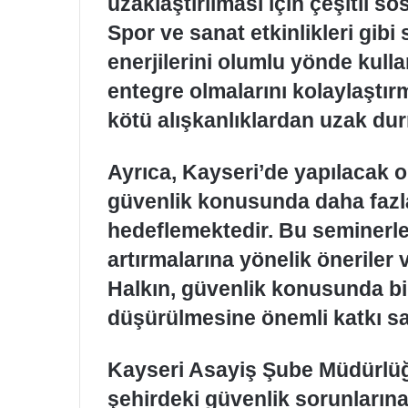
uzaklaştırılması için çeşitli so
Spor ve sanat etkinlikleri gibi 
enerjilerini olumlu yönde kul
entegre olmalarını kolaylaştırm
kötü alışkanlıklardan uzak dur
Ayrıca, Kayseri’de yapılacak o
güvenlik konusunda daha fazla
hedeflemektedir. Bu seminerlerd
artırmalarına yönelik öneriler
Halkın, güvenlik konusunda bi
düşürülmesine önemli katkı s
Kayseri Asayiş Şube Müdürlüğü,
şehirdeki güvenlik sorunların