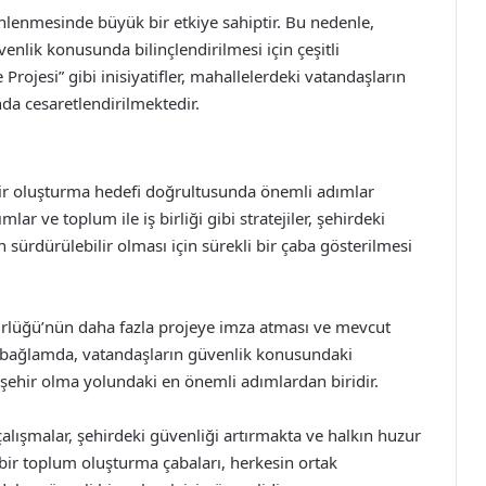
nlenmesinde büyük bir etkiye sahiptir. Bu nedenle,
nlik konusunda bilinçlendirilmesi için çeşitli
ojesi” gibi inisiyatifler, mahallelerdeki vatandaşların
da cesaretlendirilmektedir.
hir oluşturma hedefi doğrultusunda önemli adımlar
lar ve toplum ile iş birliği gibi stratejiler, şehirdeki
n sürdürülebilir olması için sürekli bir çaba gösterilmesi
rlüğü’nün daha fazla projeye imza atması ve mevcut
u bağlamda, vatandaşların güvenlik konusundaki
ir şehir olma yolundaki en önemli adımlardan biridir.
lışmalar, şehirdeki güvenliği artırmakta ve halkın huzur
bir toplum oluşturma çabaları, herkesin ortak