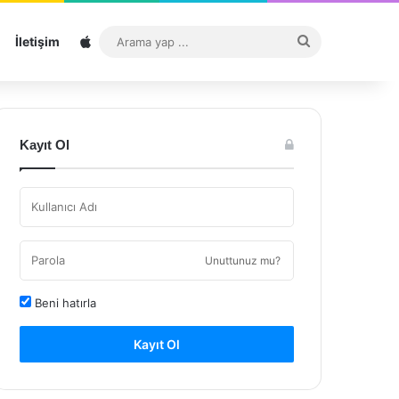
Sitemap
Arama
İletişim
yap
...
Kayıt Ol
Unuttunuz mu?
Beni hatırla
Kayıt Ol