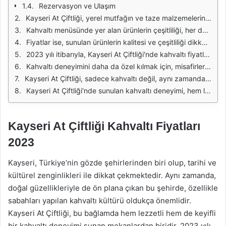
Rezervasyon ve Ulaşım
Kayseri At Çiftliği, yerel mutfağın ve taze malzemelerin öne çıktığı bir kahvaltı deneyimi sunmaktadır. 2023 yılı itibarıyla, kahvaltı menüsünde sunulan ürünler ve fiyatlar, misafirlerin beklentilerini karşılayacak şekilde düzenlenmiştir. Özellikle doğal ve organik ürünlerin kullanılması, kahvaltının kalitesini artırmakta ve misafirlerin sağlıklı beslenme ihtiyaçlarını karşılamaktadır.
Kahvaltı menüsünde yer alan ürünlerin çeşitliliği, her damak zevkine hitap etmektedir. Peynir çeşitleri, zeytinler, köy yumurtası, taze sebzeler ve ev yapımı reçeller, Kayseri At Çiftliği'nin kahvaltısının vazgeçilmezleri arasındadır. Bu ürünlerin yanı sıra, yöresel lezzetler de kahvaltıda yer almakta ve misafirlere farklı tatlar sunulmaktadır.
Fiyatlar ise, sunulan ürünlerin kalitesi ve çeşitliliği dikkate alındığında oldukça makul seviyelerde kalmaktadır. Kahvaltı fiyatları, kişi başı olarak belirlenmiş olup, grup indirimleri gibi avantajlar da sunulmaktadır. Böylece, aileler veya arkadaş grupları bir araya geldiğinde daha uygun fiyatlarla bu keyifli deneyimi yaşayabilmektedir.
2023 yılı itibarıyla, Kayseri At Çiftliği'nde kahvaltı fiyatları, genellikle 150 TL ile 250 TL arasında değişiklik göstermektedir. Bu fiyatlar, sunulan içeriklerin zenginliğine ve kullanılan malzemelerin kalitesine bağlı olarak farklılık göstermektedir. Ayrıca, özel günlerde veya hafta sonlarında fiyatlarda küçük artışlar gözlemlenebilir.
Kahvaltı deneyimini daha da özel kılmak için, misafirler çeşitli içecek seçenekleri ile kahvaltılarını zenginleştirebilmektedir. Çay, kahve, taze sıkılmış meyve suları gibi içecekler, fiyatlara dahil olabileceği gibi, ek ücret karşılığında da sunulabilmektedir. Bu durum, misafirlerin kendi tercihleri doğrultusunda kahvaltılarını özelleştirmelerine olanak tanımaktadır.
Kayseri At Çiftliği, sadece kahvaltı değil, aynı zamanda güzel bir doğa manzarası eşliğinde dinlendirici bir ortam sunmaktadır. Bu nedenle, kahvaltı yaparken doğanın keyfini çıkarmak isteyenler için ideal bir mekan olmaktadır. Misafirler, açık hava alanında veya kapalı alanlarda, rahat bir ortamda kahvaltı yapma imkanı bulmaktadır.
Kayseri At Çiftliği'nde sunulan kahvaltı deneyimi, hem lezzetli hem de uygun fiyatlı seçenekler arayanlar için oldukça cazip bir alternatif sunmaktadır. 2023 yılı itibarıyla belirlenen fiyatlar, sağlıklı ve doğal ürünlerle hazırlanan bir kahvaltı için oldukça makuldür ve burada geçirilen zaman, misafirlere unutulmaz anlar yaşatmaktadır.
Kayseri At Çiftliği Kahvaltı Fiyatları
2023
Kayseri, Türkiye’nin gözde şehirlerinden biri olup, tarihi ve
kültürel zenginlikleri ile dikkat çekmektedir. Aynı zamanda,
doğal güzellikleriyle de ön plana çıkan bu şehirde, özellikle
sabahları yapılan kahvaltı kültürü oldukça önemlidir.
Kayseri At Çiftliği, bu bağlamda hem lezzetli hem de keyifli
bir kahvaltı deneyimi sunan mekanlardan biridir. 2023 yılı