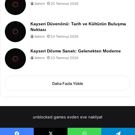
Admin
25 Temmuz 2026
Kayseri Düvenönü: Tarih ve Kültürün Buluşma
Noktası
Admin
24 Temmuz 2026
Kayseri Dövme Sanatı: Gelenekten Moderne
Admin
23 Temmuz 2026
Daha Fazla Yükle
unblocked games
evden eve nakliyat