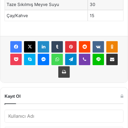
Taze Sıkılmış Meyve Suyu
30
Çay/Kahve
15
Facebook
X
LinkedIn
Tumblr
Pinterest
Reddit
VKontakte
Odnok
Pocket
Skype
Messenger
WhatsApp
Telegram
Viber
Line
E-Posta ile payla
Yazdır
Kayıt Ol