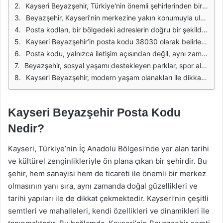
Kayseri Beyazşehir, Türkiye'nin önemli şehirlerinden biri olan Kayseri'nin modern ve gelişmiş bir semtidir. Bu bölge, son yıllarda yapılan konut projeleri ve altyapı çalışmaları ile dikkat çekmektedir. Beyazşehir, sakin bir yaşam arayan aileler için ideal bir yer olmasının yanı sıra, çeşitli sosyal olanakları ve eğitim kurumları ile de ön plana çıkmaktadır. Bu nedenle, birçok kişi Beyazşehir’i tercih etmektedir.
Beyazşehir, Kayseri'nin merkezine yakın konumuyla ulaşım açısından avantaj sağlamaktadır. Şehir içi ulaşım imkanları, otobüs ve dolmuş hatları ile oldukça geniş bir ağa sahiptir. Ayrıca, Beyazşehir'den Kayseri'nin diğer semtlerine ve ilçe merkezlerine kolayca ulaşmak mümkündür. Bu da bölgenin cazibesini artıran unsurlardan biridir. Semtin sakinleri, rahat bir yaşam sürerken aynı zamanda şehir olanaklarından da faydalanabilmektedirler.
Posta kodları, bir bölgedeki adreslerin doğru bir şekilde tanınmasını ve ulaşımın sağlanmasını kolaylaştıran önemli bir sistemdir. Kayseri Beyazşehir için geçerli olan posta kodu, bu bölgedeki tüm adreslerin doğru bir şekilde sıralanması ve hızlı bir şekilde ulaştırılması açısından kritik öneme sahiptir. Posta kodu, hem yerel hem de ulusal düzeyde iletişimi kolaylaştırmaktadır.
Kayseri Beyazşehir’in posta kodu 38030 olarak belirlenmiştir. Bu kod, Beyazşehir'deki tüm mahalle ve sokaklara aittir. Bu sayede, Beyazşehir'de yaşayanlar ve burada iş yapanlar, adreslerini belirtirken bu posta kodunu kullanarak daha hızlı ve kolay bir iletişim kurabilirler. Posta kodunun doğru kullanımı, mektupların, paketlerin ve diğer gönderilerin zamanında ulaşmasını sağlar.
Posta kodu, yalnızca iletişim açısından değil, aynı zamanda kargo ve lojistik süreçlerinde de büyük önem taşımaktadır. Kargo şirketleri, gönderilerini doğru bir şekilde ulaştırabilmek için posta kodlarını kullanır. Bu nedenle, Beyazşehir'de yaşayanların ve burada iş yapanların, 38030 posta kodunu doğru bir şekilde kullanmaları büyük bir avantaj sağlamaktadır.
Beyazşehir, sosyal yaşamı destekleyen parklar, spor alanları ve alışveriş merkezleri gibi çeşitli olanaklara sahiptir. Bu durum, bölgenin hem yaşam kalitesini artırmakta hem de ailelerin burada daha fazla vakit geçirmesini sağlamaktadır. Beyazşehir’deki sakinler, bu olanaklardan faydalanarak hem sosyal hayatlarını zenginleştirebilir hem de çocuklarına daha iyi bir yaşam sunabilir.
Kayseri Beyazşehir, modern yaşam olanakları ile dikkat çeken bir bölge olmasının yanı sıra, 38030 posta kodu ile de adresleşme ve iletişim açısından büyük bir avantaj sunmaktadır. Bu posta kodu, Beyazşehir'deki tüm bireyler ve işletmeler için önemli bir referans noktasıdır. Kayseri Beyazşehir, hem yerel halk hem de ziyaretçiler için cazip bir yaşam alanı olarak öne çıkmaktadır.
Kayseri Beyazşehir Posta Kodu
Nedir?
Kayseri, Türkiye’nin İç Anadolu Bölgesi’nde yer alan tarihi
ve kültürel zenginlikleriyle ön plana çıkan bir şehirdir. Bu
şehir, hem sanayisi hem de ticareti ile önemli bir merkez
olmasının yanı sıra, aynı zamanda doğal güzellikleri ve
tarihi yapıları ile de dikkat çekmektedir. Kayseri’nin çeşitli
semtleri ve mahalleleri, kendi özellikleri ve dinamikleri ile