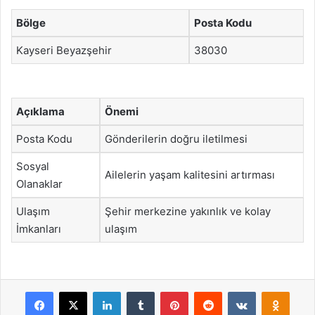
Bölge
Posta Kodu
Kayseri Beyazşehir
38030
Açıklama
Önemi
Posta Kodu
Gönderilerin doğru iletilmesi
Sosyal
Ailelerin yaşam kalitesini artırması
Olanaklar
Ulaşım
Şehir merkezine yakınlık ve kolay
İmkanları
ulaşım
Facebook
X
LinkedIn
Tumblr
Pinterest
Reddit
VKontakte
Odnok