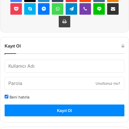
Pocket
Skype
Messenger
WhatsApp
Telegram
Viber
Line
E-Posta ile payla
Yazdır
Kayıt Ol
Unuttunuz mu?
Beni hatırla
Kayıt Ol