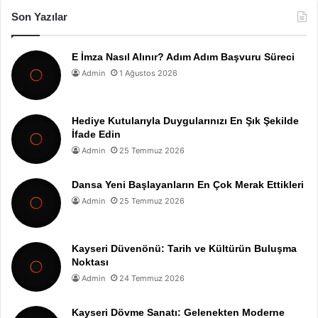
Son Yazılar
E İmza Nasıl Alınır? Adım Adım Başvuru Süreci
Admin
1 Ağustos 2026
Hediye Kutularıyla Duygularınızı En Şık Şekilde
İfade Edin
Admin
25 Temmuz 2026
Dansa Yeni Başlayanların En Çok Merak Ettikleri
Admin
25 Temmuz 2026
Kayseri Düvenönü: Tarih ve Kültürün Buluşma
Noktası
Admin
24 Temmuz 2026
Kayseri Dövme Sanatı: Gelenekten Moderne