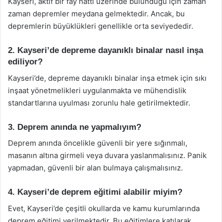
Kayseri, aktif bir fay hattı üzerinde bulunduğu için zaman
zaman depremler meydana gelmektedir. Ancak, bu
depremlerin büyüklükleri genellikle orta seviyededir.
2. Kayseri’de depreme dayanıklı binalar nasıl inşa
ediliyor?
Kayseri’de, depreme dayanıklı binalar inşa etmek için sıkı
inşaat yönetmelikleri uygulanmakta ve mühendislik
standartlarına uyulması zorunlu hale getirilmektedir.
3. Deprem anında ne yapmalıyım?
Deprem anında öncelikle güvenli bir yere sığınmalı,
masanın altına girmeli veya duvara yaslanmalısınız. Panik
yapmadan, güvenli bir alan bulmaya çalışmalısınız.
4. Kayseri’de deprem eğitimi alabilir miyim?
Evet, Kayseri’de çeşitli okullarda ve kamu kurumlarında
deprem eğitimi verilmektedir. Bu eğitimlere katılarak