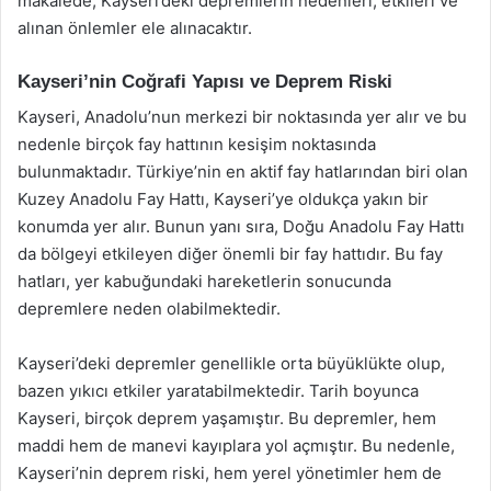
makalede, Kayseri’deki depremlerin nedenleri, etkileri ve
alınan önlemler ele alınacaktır.
Kayseri’nin Coğrafi Yapısı ve Deprem Riski
Kayseri, Anadolu’nun merkezi bir noktasında yer alır ve bu
nedenle birçok fay hattının kesişim noktasında
bulunmaktadır. Türkiye’nin en aktif fay hatlarından biri olan
Kuzey Anadolu Fay Hattı, Kayseri’ye oldukça yakın bir
konumda yer alır. Bunun yanı sıra, Doğu Anadolu Fay Hattı
da bölgeyi etkileyen diğer önemli bir fay hattıdır. Bu fay
hatları, yer kabuğundaki hareketlerin sonucunda
depremlere neden olabilmektedir.
Kayseri’deki depremler genellikle orta büyüklükte olup,
bazen yıkıcı etkiler yaratabilmektedir. Tarih boyunca
Kayseri, birçok deprem yaşamıştır. Bu depremler, hem
maddi hem de manevi kayıplara yol açmıştır. Bu nedenle,
Kayseri’nin deprem riski, hem yerel yönetimler hem de