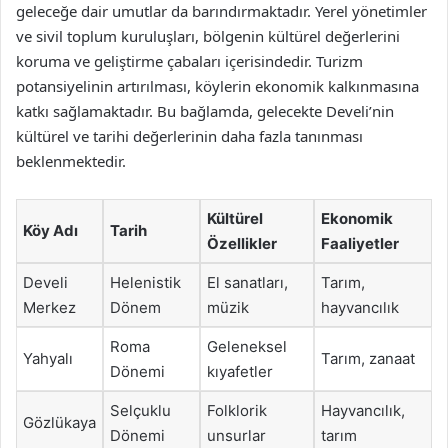
geleceğe dair umutlar da barındırmaktadır. Yerel yönetimler
ve sivil toplum kuruluşları, bölgenin kültürel değerlerini
koruma ve geliştirme çabaları içerisindedir. Turizm
potansiyelinin artırılması, köylerin ekonomik kalkınmasına
katkı sağlamaktadır. Bu bağlamda, gelecekte Develi’nin
kültürel ve tarihi değerlerinin daha fazla tanınması
beklenmektedir.
Kültürel
Ekonomik
Köy Adı
Tarih
Özellikler
Faaliyetler
Develi
Helenistik
El sanatları,
Tarım,
Merkez
Dönem
müzik
hayvancılık
Roma
Geleneksel
Yahyalı
Tarım, zanaat
Dönemi
kıyafetler
Selçuklu
Folklorik
Hayvancılık,
Gözlükaya
Dönemi
unsurlar
tarım