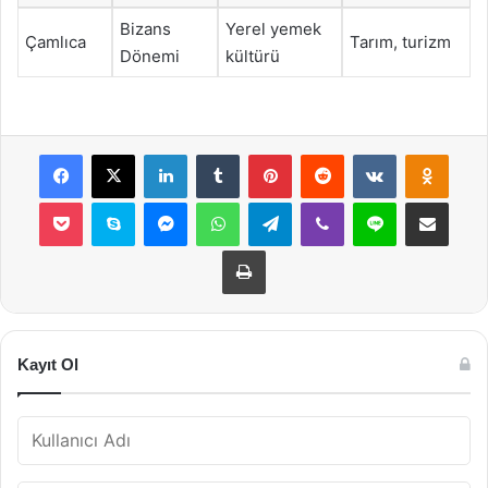
Bizans
Yerel yemek
Çamlıca
Tarım, turizm
Dönemi
kültürü
Facebook
X
LinkedIn
Tumblr
Pinterest
Reddit
VKontakte
Odnok
Pocket
Skype
Messenger
WhatsApp
Telegram
Viber
Line
E-Posta ile payla
Yazdır
Kayıt Ol