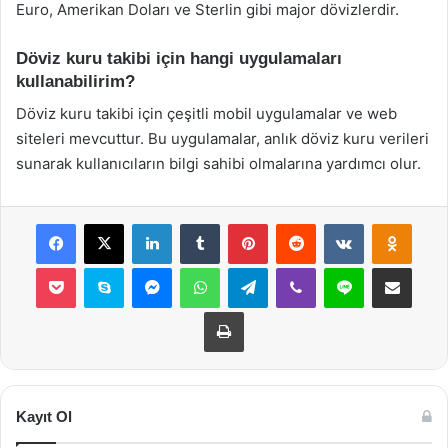
Euro, Amerikan Doları ve Sterlin gibi major dövizlerdir.
Döviz kuru takibi için hangi uygulamaları
kullanabilirim?
Döviz kuru takibi için çeşitli mobil uygulamalar ve web
siteleri mevcuttur. Bu uygulamalar, anlık döviz kuru verileri
sunarak kullanıcıların bilgi sahibi olmalarına yardımcı olur.
Facebook
X
LinkedIn
Tumblr
Pinterest
Reddit
VKontakte
Odnok
Pocket
Skype
Messenger
WhatsApp
Telegram
Viber
Line
E-Posta ile payla
Yazdır
Kayıt Ol