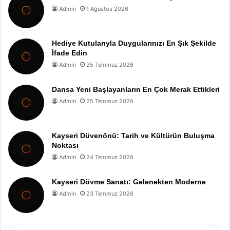
Admin
1 Ağustos 2026
Hediye Kutularıyla Duygularınızı En Şık Şekilde
İfade Edin
Admin
25 Temmuz 2026
Dansa Yeni Başlayanların En Çok Merak Ettikleri
Admin
25 Temmuz 2026
Kayseri Düvenönü: Tarih ve Kültürün Buluşma
Noktası
Admin
24 Temmuz 2026
Kayseri Dövme Sanatı: Gelenekten Moderne
Admin
23 Temmuz 2026