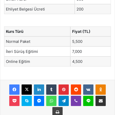
Ehliyet Belgesi Ücreti
200
Kurs Türü
Fiyat (TL)
Normal Paket
5,500
İleri Sürüş Eğitimi
7,000
Online Eğitim
4,500
Facebook
X
LinkedIn
Tumblr
Pinterest
Reddit
VKontakte
Odnok
Pocket
Skype
Messenger
WhatsApp
Telegram
Viber
Line
E-Posta ile payla
Yazdır