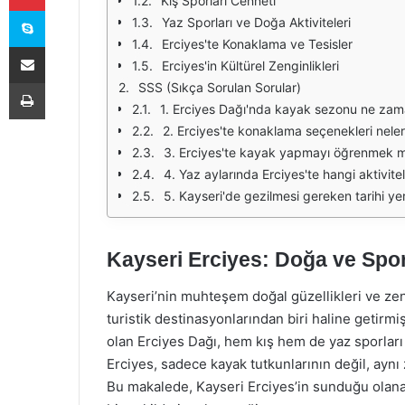
Kış Sporları Cenneti
Skype
Yaz Sporları ve Doğa Aktiviteleri
Erciyes'te Konaklama ve Tesisler
E-Posta ile paylaş
Erciyes'in Kültürel Zenginlikleri
Yazdır
SSS (Sıkça Sorulan Sorular)
1. Erciyes Dağı'nda kayak sezonu ne zam
2. Erciyes'te konaklama seçenekleri neler
3. Erciyes'te kayak yapmayı öğrenmek
4. Yaz aylarında Erciyes'te hangi aktivitel
5. Kayseri'de gezilmesi gereken tarihi yer
Kayseri Erciyes: Doğa ve Sp
Kayseri’nin muhteşem doğal güzellikleri ve zen
turistik destinasyonlarından biri haline getirmi
olan Erciyes Dağı, hem kış hem de yaz sporları 
Erciyes, sadece kayak tutkunlarının değil, aynı
Bu makalede, Kayseri Erciyes’in sunduğu olanakla