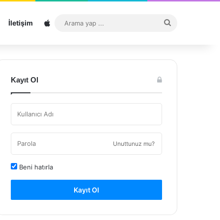
Sitemap
Arama
İletişim
yap
...
Kayıt Ol
Unuttunuz mu?
Beni hatırla
Kayıt Ol