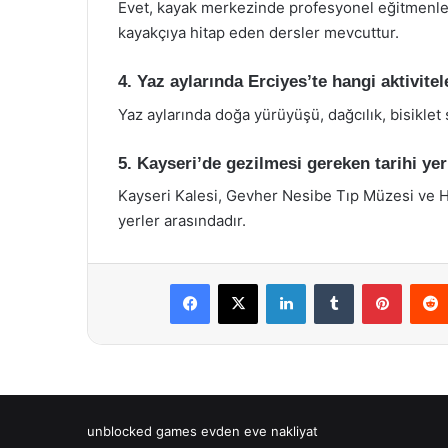
Evet, kayak merkezinde profesyonel eğitmenler
kayakçıya hitap eden dersler mevcuttur.
4. Yaz aylarında Erciyes’te hangi aktivitel
Yaz aylarında doğa yürüyüşü, dağcılık, bisiklet 
5. Kayseri’de gezilmesi gereken tarihi yer
Kayseri Kalesi, Gevher Nesibe Tıp Müzesi ve Hu
yerler arasındadır.
Facebook
X
LinkedIn
Tumblr
Pintere
unblocked games
evden eve nakliyat