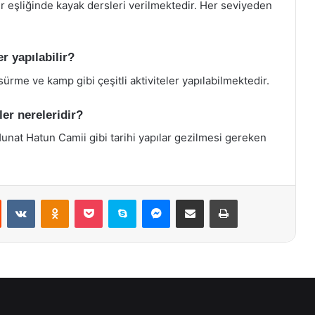
 eşliğinde kayak dersleri verilmektedir. Her seviyeden
er yapılabilir?
sürme ve kamp gibi çeşitli aktiviteler yapılabilmektedir.
ler nereleridir?
nat Hatun Camii gibi tarihi yapılar gezilmesi gereken
st
Reddit
VKontakte
Odnoklassniki
Pocket
Skype
Messenger
E-Posta ile paylaş
Yazdır