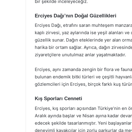
bir şekilde inceleyeceğiz.
Erciyes Dağı’nın Doğal Güzellikleri
Erciyes Dağı, etrafını saran muhteşem manzarası
kaplı zirvesi, yaz aylarında ise yeşil alanları ve
güzellik sunar. Dağın eteklerinde yer alan orm
harika bir ortam sağlar. Ayrıca, dağın zirvesi
ziyaretçilere unutulmaz anlar yaşatmaktadır.
Erciyes, aynı zamanda zengin bir flora ve fauna
bulunan endemik bitki türleri ve çeşitli hayvanl
gözlemcileri için Erciyes, birçok farklı kuş tü
Kış Sporları Cenneti
Erciyes, kış sporları açısından Türkiye’nin en 
Aralık ayında başlar ve Nisan ayına kadar deva
edecek şekilde tasarlanmıştır. Yeni başlayanlar 
deneyimli kayakçılar için zorlu parkurlar da me