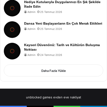
Hediye Kutularıyla Duygularınızı En Şık Şekilde
İfade Edin
Admin
25 Temmuz 2026
Dansa Yeni Başlayanların En Çok Merak Ettikleri
Admin
25 Temmuz 2026
Kayseri Düvenönü: Tarih ve Kültürün Buluşma
Noktası
Admin
24 Temmuz 2026
Daha Fazla Yükle
unblocked games
evden eve nakliyat