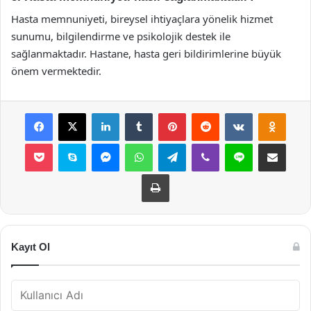
Hasta memnuniyeti, bireysel ihtiyaçlara yönelik hizmet
sunumu, bilgilendirme ve psikolojik destek ile
sağlanmaktadır. Hastane, hasta geri bildirimlerine büyük
önem vermektedir.
Facebook
X
LinkedIn
Tumblr
Pinterest
Reddit
VKontakte
Odnok
Pocket
Skype
Messenger
WhatsApp
Telegram
Viber
Line
E-Posta ile payla
Yazdır
Kayıt Ol