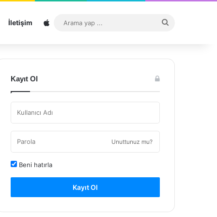
Sitemap
Arama
İletişim
yap
...
Kayıt Ol
Unuttunuz mu?
Beni hatırla
Kayıt Ol