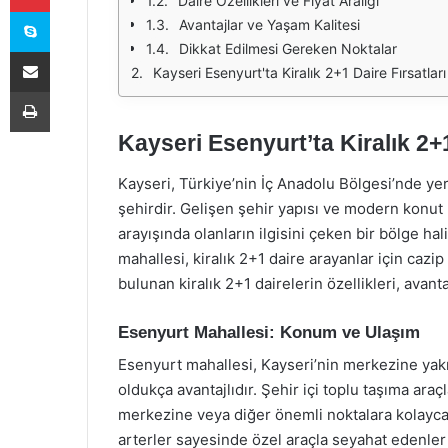
Daire Özellikleri ve Fiyat Aralığı
Skype
Avantajlar ve Yaşam Kalitesi
Dikkat Edilmesi Gereken Noktalar
E-Posta ile paylaş
Kayseri Esenyurt'ta Kiralık 2+1 Daire Fırsatları
Yazdır
Kayseri Esenyurt’ta Kiralık 2+1
Kayseri, Türkiye’nin İç Anadolu Bölgesi’nde yer 
şehirdir. Gelişen şehir yapısı ve modern konut p
arayışında olanların ilgisini çeken bir bölge ha
mahallesi, kiralık 2+1 daire arayanlar için cazi
bulunan kiralık 2+1 dairelerin özellikleri, avant
Esenyurt Mahallesi: Konum ve Ulaşım
Esenyurt mahallesi, Kayseri’nin merkezine yak
oldukça avantajlıdır. Şehir içi toplu taşıma ara
merkezine veya diğer önemli noktalara kolayca
arterler sayesinde özel araçla seyahat edenler