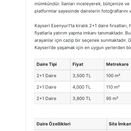
mümkündür. İlanları inceleyerek, bütçenize ve ih
platformlar sayesinde dairelerin fotoğraflarını v
Kayseri Esenyurt’ta kiralık 2+1 daire fırsatla
fiyatlarla yatırım yapma imkanı tanımaktadır. Bu 
arayanlar için cazip bir seçenek sunmaktadır. G
Kayseri’de yaşamak için en uygun yerlerden bir
Daire Tipi
Fiyat
Metrekare
2+1 Daire
3,500 TL
100 m²
2+1 Daire
4,000 TL
110 m²
2+1 Daire
3,800 TL
95 m²
Daire Özellikleri
Site İmkan