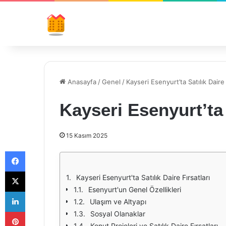
Anasayfa
/
Genel
/
Kayseri Esenyurt’ta Satılık Daire 
Kayseri Esenyurt’ta 
15 Kasım 2025
Facebook
X
Kayseri Esenyurt'ta Satılık Daire Fırsatları
Esenyurt'un Genel Özellikleri
LinkedIn
Ulaşım ve Altyapı
Pinterest
Sosyal Olanaklar
Konut Projeleri ve Satılık Daire Fırsatları