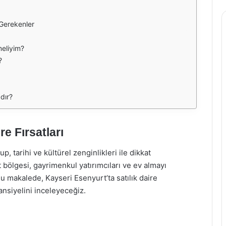
 Gerekenler
meliyim?
?
dır?
re Fırsatları
p, tarihi ve kültürel zenginlikleri ile dikkat
 bölgesi, gayrimenkul yatırımcıları ve ev almayı
Bu makalede, Kayseri Esenyurt’ta satılık daire
tansiyelini inceleyeceğiz.