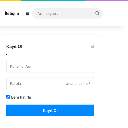
Sitemap
Arama
İletişim
yap
...
Kayıt Ol
Unuttunuz mu?
Beni hatırla
Kayıt Ol