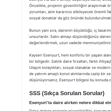
Öncelikle, projenin güvenilirliğini araştırmak ö
yorumları, alım kararınızı etkileyecek önemli fa
sosyal donatılar da göz önünde bulundurulmalı
Bunun yanı sıra, dairenin büyüklüğü, iç tasarımı
unsurlardır. Satın almayı düşündüğünüz daireni
değerlendirmek, uzun vadede memnuniyetinizi a
Kayseri Esenyurt, hem konforlu bir yaşam alanı
bir bölgedir. Satılık daire fırsatları, farklı ihti
Ulaşım kolaylıkları, sosyal olanaklar ve moder
de yatırım amaçlı konut alımlarında cazip bir s
düşünüyorsanız, Esenyurt bölgesi bu konuda doğ
SSS (Sıkça Sorulan Sorular)
Esenyurt’ta daire alırken nelere dikkat e
Daire alırken projenin güvenilirliğini, konumun