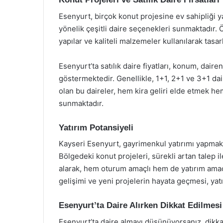
Esenyurt, birçok konut projesine ev sahipliği ya
yönelik çeşitli daire seçenekleri sunmaktadır. 
yapılar ve kaliteli malzemeler kullanılarak tasarl
Esenyurt’ta satılık daire fiyatları, konum, dair
göstermektedir. Genellikle, 1+1, 2+1 ve 3+1 dai
olan bu daireler, hem kira geliri elde etmek hem
sunmaktadır.
Yatırım Potansiyeli
Kayseri Esenyurt, gayrimenkul yatırımı yapmak i
Bölgedeki konut projeleri, sürekli artan talep il
alarak, hem oturum amaçlı hem de yatırım amaç
gelişimi ve yeni projelerin hayata geçmesi, yatır
Esenyurt’ta Daire Alırken Dikkat Edilmes
Esenyurt’ta daire almayı düşünüyorsanız, dikk