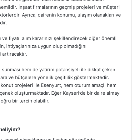
nemlidir. İnşaat firmalarının geçmiş projeleri ve müşteri
ktörlerdir. Ayrıca, dairenin konumu, ulaşım olanakları ve
dır.
 ve fiyatı, alım kararınızı şekillendirecek diğer önemli
n, ihtiyaçlarınıza uygun olup olmadığını
rtıracaktır.
 sunması hem de yatırım potansiyeli ile dikkat çeken
yaçlara ve bütçelere yönelik çeşitlilik göstermektedir.
n konut projeleri ile Esenyurt, hem oturum amaçlı hem
eçenek oluşturmaktadır. Eğer Kayseri’de bir daire almayı
ru bir tercih olabilir.
tmeliyim?
u, sosyal olanaklarını ve fiyatını göz önünde