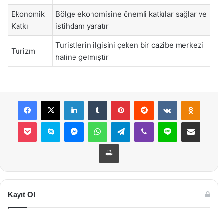
Ekonomik
Bölge ekonomisine önemli katkılar sağlar ve
Katkı
istihdam yaratır.
Turistlerin ilgisini çeken bir cazibe merkezi
Turizm
haline gelmiştir.
Facebook
X
LinkedIn
Tumblr
Pinterest
Reddit
VKontakte
Odnok
Pocket
Skype
Messenger
WhatsApp
Telegram
Viber
Line
E-Posta ile payla
Yazdır
Kayıt Ol