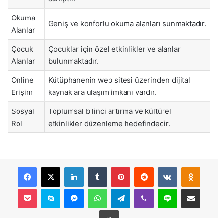
Okuma
Geniş ve konforlu okuma alanları sunmaktadır.
Alanları
Çocuk
Çocuklar için özel etkinlikler ve alanlar
Alanları
bulunmaktadır.
Online
Kütüphanenin web sitesi üzerinden dijital
Erişim
kaynaklara ulaşım imkanı vardır.
Sosyal
Toplumsal bilinci artırma ve kültürel
Rol
etkinlikler düzenleme hedefindedir.
Facebook
X
LinkedIn
Tumblr
Pinterest
Reddit
VKontakte
Odnok
Pocket
Skype
Messenger
WhatsApp
Telegram
Viber
Line
E-Posta ile payla
Yazdır