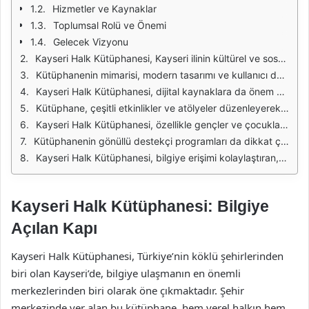
Hizmetler ve Kaynaklar
Toplumsal Rolü ve Önemi
Gelecek Vizyonu
Kayseri Halk Kütüphanesi, Kayseri ilinin kültürel ve sosyal yaşamında önemli bir yere sahiptir. 1980 yılından bu yana hizmet veren kütüphane, hem öğrenciler hem de araştırmacılar için zengin bir bilgi kaynağı oluşturur. Kütüphanenin geniş koleksiyonu, çeşitli konularda kitaplar, dergiler ve diğer kaynakları içerir. Bu yönüyle Kayseri Halk Kütüphanesi, bilgi arayışında olan herkes için erişilebilir bir mekan sunmaktadır.
Kütüphanenin mimarisi, modern tasarımı ve kullanıcı dostu düzeni ile dikkat çekmektedir. Geniş okuma alanları ve çalışma odaları, ziyaretçilerin rahatça çalışabileceği bir ortam sağlar. Ayrıca, kütüphanenin içerisinde çocuklar için özel alanlar ve etkinlikler düzenlenmektedir. Bu durum, kütüphanenin sadece bir bilgi kaynağı olmanın ötesinde, toplumsal bir buluşma noktası haline gelmesine katkıda bulunmaktadır.
Kayseri Halk Kütüphanesi, dijital kaynaklara da önem vermektedir. Kütüphanenin web sitesi üzerinden erişilebilen e-kitaplar ve dijital dergiler, okuyuculara kesintisiz bir bilgi akışı sağlar. Bu özellik, özellikle uzaktan eğitim dönemlerinde büyük bir avantaj sunmuştur. Kullanıcılar, istedikleri kaynaklara anında ulaşabilmekte ve araştırmalarını daha verimli bir şekilde gerçekleştirebilmektedir.
Kütüphane, çeşitli etkinlikler ve atölyeler düzenleyerek topluma katkıda bulunmayı hedeflemektedir. Yazar söyleşileri, kitap tanıtımları ve okuma etkinlikleri gibi organizasyonlar, kütüphanenin sosyal rolünü pekiştirmektedir. Bu tür etkinlikler, hem yerel yazarların tanıtımını sağlamaktadır hem de okuyucuların farklı bakış açıları kazanmasına olanak tanımaktadır.
Kayseri Halk Kütüphanesi, özellikle gençler ve çocuklar için çeşitli okuma programları sunmaktadır. Bu programlar, okuma alışkanlığını teşvik etmek ve çocukların kitaplarla olan bağını güçlendirmek amacıyla düzenlenmektedir. Kütüphanede düzenlenen yaz okulu etkinlikleri, çocukların eğlenceli bir şekilde bilgi edinmelerine yardımcı olmaktadır. Böylece, kütüphane geleceğin okurlarını ve yazarlarını yetiştirmeye katkıda bulunmaktadır.
Kütüphanenin gönüllü destekçi programları da dikkat çekmektedir. Bu programlar sayesinde, topluluk üyeleri kütüphaneye çeşitli şekillerde katkıda bulunma fırsatı bulmaktadır. Gönüllüler, etkinliklerde görev alabilir veya kütüphane için kitap bağışında bulunabilir. Bu tür iş birlikleri, kütüphanenin toplumsal dayanışma ruhunu güçlendirmekte ve daha geniş bir kitleye ulaşmasını sağlamaktadır.
Kayseri Halk Kütüphanesi, bilgiye erişimi kolaylaştıran, toplumsal bilinci artıran ve kültürel etkinliklere ev sahipliği yapan önemli bir kurumdur. Zamanla gelişen teknolojilere ayak uydurarak, geleneksel kütüphane anlayışını modern bir yapıyla harmanlamayı başarmıştır. Bu sayede, her yaştan bireyin faydalanabileceği bir bilgi merkezi olma özelliğini sürdürmektedir.
Kayseri Halk Kütüphanesi: Bilgiye
Açılan Kapı
Kayseri Halk Kütüphanesi, Türkiye’nin köklü şehirlerinden
biri olan Kayseri’de, bilgiye ulaşmanın en önemli
merkezlerinden biri olarak öne çıkmaktadır. Şehir
merkezinde yer alan bu kütüphane, hem yerel halkın hem