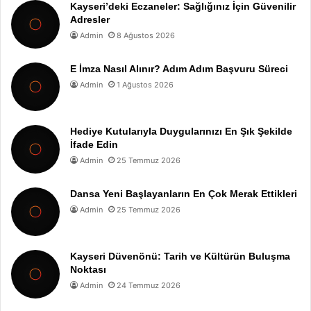
Kayseri’deki Eczaneler: Sağlığınız İçin Güvenilir
Adresler
Admin
8 Ağustos 2026
E İmza Nasıl Alınır? Adım Adım Başvuru Süreci
Admin
1 Ağustos 2026
Hediye Kutularıyla Duygularınızı En Şık Şekilde
İfade Edin
Admin
25 Temmuz 2026
Dansa Yeni Başlayanların En Çok Merak Ettikleri
Admin
25 Temmuz 2026
Kayseri Düvenönü: Tarih ve Kültürün Buluşma
Noktası
Admin
24 Temmuz 2026