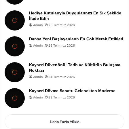
Hediye Kutularıyla Duygularınızı En Şık Şekilde
İfade Edin
Admin
25 Temmuz 2026
Dansa Yeni Başlayanların En Çok Merak Ettikleri
Admin
25 Temmuz 2026
Kayseri Düvenönü: Tarih ve Kültürün Buluşma
Noktası
Admin
24 Temmuz 2026
Kayseri Dövme Sanatı: Gelenekten Moderne
Admin
23 Temmuz 2026
Daha Fazla Yükle