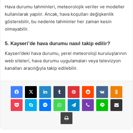
Hava durumu tahminleri, meteorolojik veriler ve modeller
kullanılarak yapılır. Ancak, hava koşulları değişkenlik
gösterebilir, bu nedenle tahminler her zaman kesin
olmayabilir.
5. Kayseri’de hava durumu nasıl takip edilir?
Kayseri’deki hava durumu, yerel meteoroloji kuruluşlarının
web siteleri, hava durumu uygulamaları veya televizyon
kanalları aracılığıyla takip edilebilir.
Facebook
X
LinkedIn
Tumblr
Pinterest
Reddit
VKontakte
Odnok
Pocket
Skype
Messenger
WhatsApp
Telegram
Viber
Line
E-Posta ile payla
Yazdır