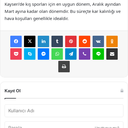
Kayseri’de kış sporları için en uygun dönem, Aralık ayından
Mart ayına kadar olan dönemdir. Bu süreçte kar kalınlığı ve
hava koşulları genellikle idealdir.
Facebook
X
LinkedIn
Tumblr
Pinterest
Reddit
VKontakte
Odnok
Pocket
Skype
Messenger
WhatsApp
Telegram
Viber
Line
E-Posta ile payla
Yazdır
Kayıt Ol
Unuttunuz mu?