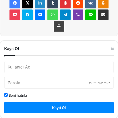
Pocket
Skype
Messenger
WhatsApp
Telegram
Viber
Line
E-Posta ile payla
Yazdır
Kayıt Ol
Unuttunuz mu?
Beni hatırla
Kayıt Ol