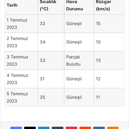
Sıcaklık
Hava
Rüzgar
Tarih
(°C)
Durumu
(km/s)
1 Temmuz
32
Güneşli
15
2023
2 Temmuz
34
Güneşli
10
2023
3 Temmuz
Parçalı
33
13
2023
Bulutlu
4 Temmuz
31
Güneşli
12
2023
5 Temmuz
35
Güneşli
11
2023
Facebook
X
LinkedIn
Tumblr
Pinterest
Reddit
VKontakte
Odnok