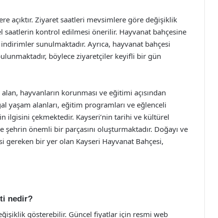
re açıktır. Ziyaret saatleri mevsimlere göre değişiklik
l saatlerin kontrol edilmesi önerilir. Hayvanat bahçesine
l indirimler sunulmaktadır. Ayrıca, hayvanat bahçesi
ulunmaktadır, böylece ziyaretçiler keyifli bir gün
 alan, hayvanların korunması ve eğitimi açısından
al yaşam alanları, eğitim programları ve eğlenceli
n ilgisini çekmektedir. Kayseri’nin tarihi ve kültürel
de şehrin önemli bir parçasını oluşturmaktadır. Doğayı ve
i gereken bir yer olan Kayseri Hayvanat Bahçesi,
ti nedir?
ğişiklik gösterebilir. Güncel fiyatlar için resmi web