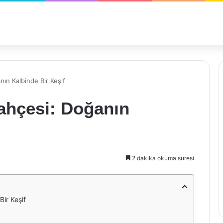
ın Kalbinde Bir Keşif
ahçesi: Doğanın
2 dakika okuma süresi
ir Keşif