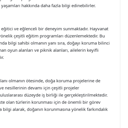
 yaşamları hakkında daha fazla bilgi edinebilirler.
n eğitici ve eğlenceli bir deneyim sunmaktadır. Hayvanat
 yönelik çeşitli eğitim programları düzenlemektedir. Bu
da bilgi sahibi olmanın yanı sıra, doğayı koruma bilinci
n oyun alanları ve piknik alanları, ailelerin keyifli
r.
alanı olmanın ötesinde, doğa koruma projelerine de
nesillerinin devamı için çeşitli projeler
uslararası düzeyde iş birliği ile gerçekleştirilmektedir.
e olan türlerin korunması için de önemli bir görev
da bilgi alarak, doğanın korunmasına yönelik farkındalık