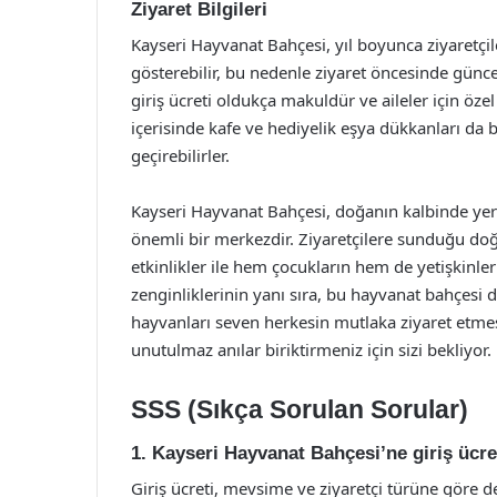
Ziyaret Bilgileri
Kayseri Hayvanat Bahçesi, yıl boyunca ziyaretçile
gösterebilir, bu nedenle ziyaret öncesinde günce
giriş ücreti oldukça makuldür ve aileler için öze
içerisinde kafe ve hediyelik eşya dükkanları da b
geçirebilirler.
Kayseri Hayvanat Bahçesi, doğanın kalbinde yer
önemli bir merkezdir. Ziyaretçilere sunduğu doğ
etkinlikler ile hem çocukların hem de yetişkinleri
zenginliklerinin yanı sıra, bu hayvanat bahçesi 
hayvanları seven herkesin mutlaka ziyaret etmes
unutulmaz anılar biriktirmeniz için sizi bekliyor.
SSS (Sıkça Sorulan Sorular)
1. Kayseri Hayvanat Bahçesi’ne giriş ücre
Giriş ücreti, mevsime ve ziyaretçi türüne göre de