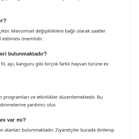
ır?
ıktır. Mevsimsel değişikliklere bağlı olarak saatler
l edilmesi önemlidir.
leri bulunmaktadır?
fil, ayı, kanguru gibi birçok farklı hayvan türüne ev
tim programları ve etkinlikler düzenlemektedir. Bu
edinmelerine yardımcı olur.
nı var mı?
an alanları bulunmaktadır. Ziyaretçiler burada dinlenip