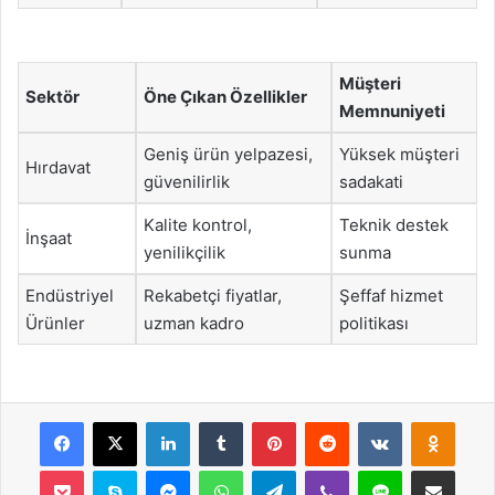
Müşteri
Sektör
Öne Çıkan Özellikler
Memnuniyeti
Geniş ürün yelpazesi,
Yüksek müşteri
Hırdavat
güvenilirlik
sadakati
Kalite kontrol,
Teknik destek
İnşaat
yenilikçilik
sunma
Endüstriyel
Rekabetçi fiyatlar,
Şeffaf hizmet
Ürünler
uzman kadro
politikası
Facebook
X
LinkedIn
Tumblr
Pinterest
Reddit
VKontakte
Odnok
Pocket
Skype
Messenger
WhatsApp
Telegram
Viber
Line
E-Posta ile payla