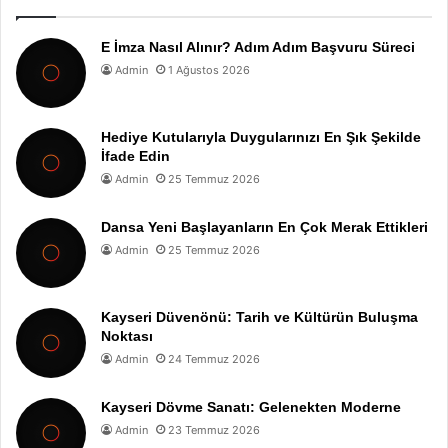
E İmza Nasıl Alınır? Adım Adım Başvuru Süreci
Admin
1 Ağustos 2026
Hediye Kutularıyla Duygularınızı En Şık Şekilde
İfade Edin
Admin
25 Temmuz 2026
Dansa Yeni Başlayanların En Çok Merak Ettikleri
Admin
25 Temmuz 2026
Kayseri Düvenönü: Tarih ve Kültürün Buluşma
Noktası
Admin
24 Temmuz 2026
Kayseri Dövme Sanatı: Gelenekten Moderne
Admin
23 Temmuz 2026