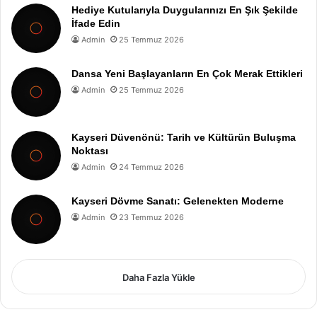
Hediye Kutularıyla Duygularınızı En Şık Şekilde
İfade Edin
Admin
25 Temmuz 2026
Dansa Yeni Başlayanların En Çok Merak Ettikleri
Admin
25 Temmuz 2026
Kayseri Düvenönü: Tarih ve Kültürün Buluşma
Noktası
Admin
24 Temmuz 2026
Kayseri Dövme Sanatı: Gelenekten Moderne
Admin
23 Temmuz 2026
Daha Fazla Yükle