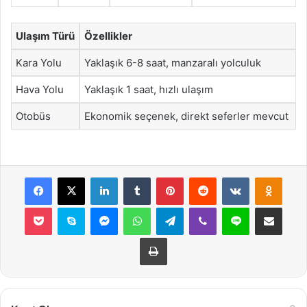
Ulaşım Türü
Özellikler
Kara Yolu
Yaklaşık 6-8 saat, manzaralı yolculuk
Hava Yolu
Yaklaşık 1 saat, hızlı ulaşım
Otobüs
Ekonomik seçenek, direkt seferler mevcut
Facebook
X
LinkedIn
Tumblr
Pinterest
Reddit
VKontakte
Odnok
Pocket
Skype
Messenger
WhatsApp
Telegram
Viber
Line
E-Posta ile payla
Yazdır