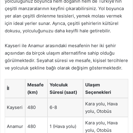
yolculuğunuz boyunca hem doğanın hem de Türkiye’nin
çeşitli manzaralarının keyfini çıkarabilirsiniz. Yol boyunca
yer alan çeşitli dinlenme tesisleri, yemek molası vermek
için ideal yerler sunar. Ayrıca, çeşitli şehirlerin kültürel
dokusu, yolculuğunuzu daha keyifli hale getirebilir.
Kayseri ile Anamur arasındaki mesafenin her iki şehir
açısından da birçok ulaşım alternatifine sahip olduğu
görülmektedir. Seyahat süresi ve mesafe, kişisel tercihlere
ve yolculuk şekline bağlı olarak değişim göstermektedir.
Mesafe
Yolculuk
Ulaşım
İl
(km)
Süresi (saat)
Seçenekleri
Kara yolu, Hava
Kayseri
480
6-8
yolu, Otobüs
Kara yolu, Hava
Anamur
480
1 (Hava yolu)
yolu, Otobüs