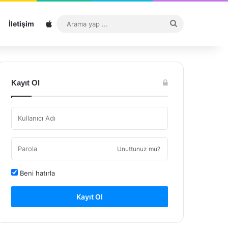
Sitemap
Arama
İletişim
yap
...
Kayıt Ol
Unuttunuz mu?
Beni hatırla
Kayıt Ol