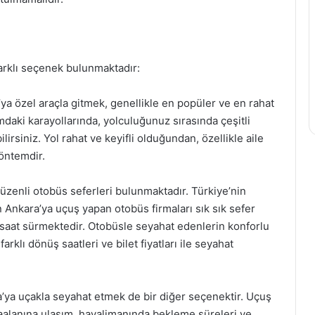
farklı seçenek bulunmaktadır:
ya özel araçla gitmek, genellikle en popüler ve en rahat
mdaki karayollarında, yolculuğunuz sırasında çeşitli
lirsiniz. Yol rahat ve keyifli olduğundan, özellikle aile
yöntemdir.
üzenli otobüs seferleri bulunmaktadır. Türkiye’nin
 Ankara’ya uçuş yapan otobüs firmaları sık sık sefer
5 saat sürmektedir. Otobüsle seyahat edenlerin konforlu
arklı dönüş saatleri ve bilet fiyatları ile seyahat
’ya uçakla seyahat etmek de bir diğer seçenektir. Uçuş
vaalanına ulaşım, havalimanında bekleme süreleri ve