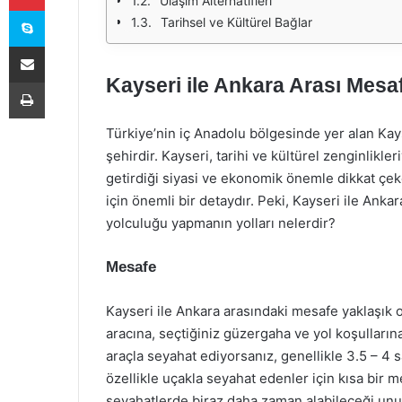
Ulaşım Alternatifleri
Skype
Tarihsel ve Kültürel Bağlar
E-Posta ile paylaş
Kayseri ile Ankara Arası Mesa
Yazdır
Türkiye’nin iç Anadolu bölgesinde yer alan Kays
şehirdir. Kayseri, tarihi ve kültürel zenginlikl
getirdiği siyasi ve ekonomik önemle dikkat çeke
için önemli bir detaydır. Peki, Kayseri ile Ank
yolculuğu yapmanın yolları nelerdir?
Mesafe
Kayseri ile Ankara arasındaki mesafe yaklaşık 
aracına, seçtiğiniz güzergaha ve yol koşullarına 
araçla seyahat ediyorsanız, genellikle 3.5 – 4
özellikle uçakla seyahat edenler için kısa bir m
seyahatlerde biraz daha zaman alabileceği unu