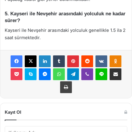
5. Kayseri ile Nevşehir arasındaki yolculuk ne kadar
sürer?
Kayseri ile Nevşehir arasındaki yolculuk genellikle 1.5 ila 2
saat sürmektedir.
Facebook
X
LinkedIn
Tumblr
Pinterest
Reddit
VKontakte
Odnok
Pocket
Skype
Messenger
WhatsApp
Telegram
Viber
Line
E-Posta ile payla
Yazdır
Kayıt Ol