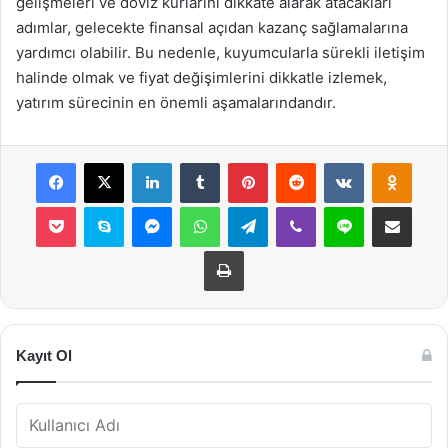
gelişmeleri ve döviz kurlarını dikkate alarak atacakları
adımlar, gelecekte finansal açıdan kazanç sağlamalarına
yardımcı olabilir. Bu nedenle, kuyumcularla sürekli iletişim
halinde olmak ve fiyat değişimlerini dikkatle izlemek,
yatırım sürecinin en önemli aşamalarındandır.
Facebook
X
LinkedIn
Tumblr
Pinterest
Reddit
VKontakte
Odnok
Pocket
Skype
Messenger
WhatsApp
Telegram
Viber
Line
E-Posta ile payla
Yazdır
Kayıt Ol