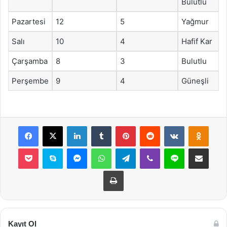
Bulutlu
Pazartesi
12
5
Yağmur
Salı
10
4
Hafif Kar
Çarşamba
8
3
Bulutlu
Perşembe
9
4
Güneşli
Facebook
X
LinkedIn
Tumblr
Pinterest
Reddit
VKontakte
Odnok
Pocket
Skype
Messenger
WhatsApp
Telegram
Viber
Line
E-Posta ile payla
Yazdır
Kayıt Ol