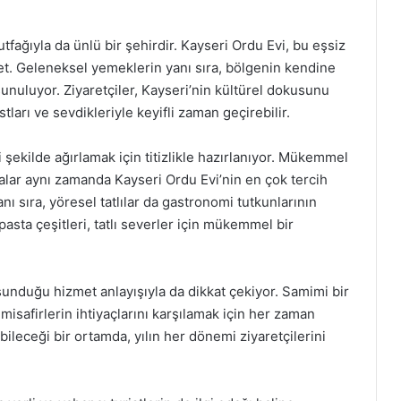
utfağıyla da ünlü bir şehirdir. Kayseri Ordu Evi, bu eşsiz
net. Geleneksel yemeklerin yanı sıra, bölgenin kendine
unuluyor. Ziyaretçiler, Kayseri’nin kültürel dokusunu
ları ve sevdikleriyle keyifli zaman geçirebilir.
 şekilde ağırlamak için titizlikle hazırlanıyor. Mükemmel
lmalar aynı zamanda Kayseri Ordu Evi’nin en çok tercih
anı sıra, yöresel tatlılar da gastronomi tutkunlarının
pasta çeşitleri, tatlı severler için mükemmel bir
sunduğu hizmet anlayışıyla da dikkat çekiyor. Samimi bir
isafirlerin ihtiyaçlarını karşılamak için her zaman
leceği bir ortamda, yılın her dönemi ziyaretçilerini