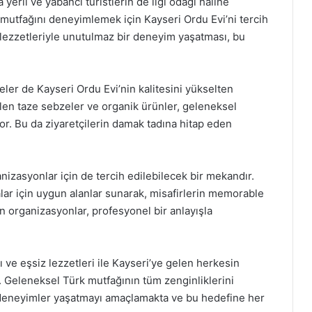
erli ve yabancı turistlerin de ilgi odağı haline
 mutfağını deneyimlemek için Kayseri Ordu Evi’ni tercih
ezzetleriyle unutulmaz bir deneyim yaşatması, bu
er de Kayseri Ordu Evi’nin kalitesini yükselten
dilen taze sebzeler ve organik ürünler, geleneksel
or. Bu da ziyaretçilerin damak tadına hitap eden
anizasyonlar için de tercih edilebilecek bir mekandır.
ar için uygun alanlar sunarak, misafirlerin memorable
an organizasyonlar, profesyonel bir anlayışla
ı ve eşsiz lezzetleri ile Kayseri’ye gelen herkesin
Geleneksel Türk mutfağının tüm zenginliklerini
 deneyimler yaşatmayı amaçlamakta ve bu hedefine her