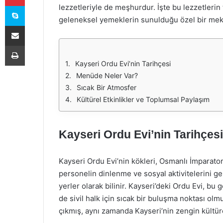
Skype
lezzetleriyle de meşhurdur. İşte bu lezzetlerin 
geleneksel yemeklerin sunulduğu özel bir mek
E-Posta ile paylaş
Yazdır
Kayseri Ordu Evi’nin Tarihçesi
Menüde Neler Var?
Sıcak Bir Atmosfer
Kültürel Etkinlikler ve Toplumsal Paylaşım
Kayseri Ordu Evi’nin Tarihçesi
Kayseri Ordu Evi’nin kökleri, Osmanlı İmparato
personelin dinlenme ve sosyal aktivitelerini g
yerler olarak bilinir. Kayseri’deki Ordu Evi, b
de sivil halk için sıcak bir buluşma noktası ol
çıkmış, aynı zamanda Kayseri’nin zengin kültür