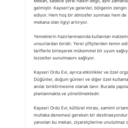
Mekan, sadece yerel halkın değil, aynı zamanda y
gelmiştir. Kayseri’ye gelenler, bölgenin zengin
ediyor. Hem hoş bir atmosfer sunması hem de l
mekana olan ilgiyi artırıyor.
Yemeklerin hazırlanmasında kullanılan malzemel
unsurlardan biridir. Yerel çiftçilerden temin e
tariflerle birleşerek mükemmel bir uyum sağlıy
lezzetler sunulmasını sağlıyor.
Kayseri Ordu Evi, ayrıca etkinlikler ve özel org
Düğünler, doğum günleri ve diğer özel kutlamal
anılar biriktirmesine olanak tanır. Burada yapıl
planlanmakta ve yönetilmektedir.
Kayseri Ordu Evi; kültürel mirası, samimi ortam
mutlaka denemesi gereken bir destinasyondur. 
yansıtan bu mekan, ziyaretçilerine unutulmaz