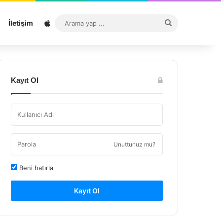
Sitemap
Arama
İletişim
yap
...
Kayıt Ol
Unuttunuz mu?
Beni hatırla
Kayıt Ol