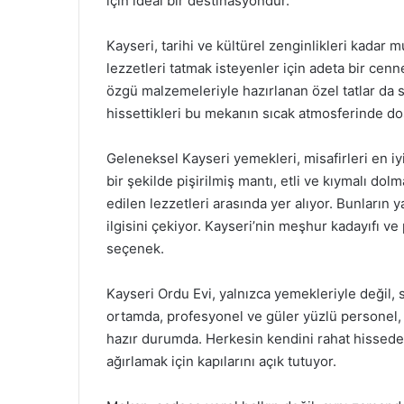
için ideal bir destinasyondur.
Kayseri, tarihi ve kültürel zenginlikleri kadar m
lezzetleri tatmak isteyenler için adeta bir cen
özgü malzemeleriyle hazırlanan özel tatlar da s
hissettikleri bu mekanın sıcak atmosferinde dost
Geleneksel Kayseri yemekleri, misafirleri en iyi
bir şekilde pişirilmiş mantı, etli ve kıymalı do
edilen lezzetleri arasında yer alıyor. Bunların y
ilgisini çekiyor. Kayseri’nin meşhur kadayıfı ve 
seçenek.
Kayseri Ordu Evi, yalnızca yemekleriyle değil, 
ortamda, profesyonel ve güler yüzlü personel, m
hazır durumda. Herkesin kendini rahat hissedebi
ağırlamak için kapılarını açık tutuyor.