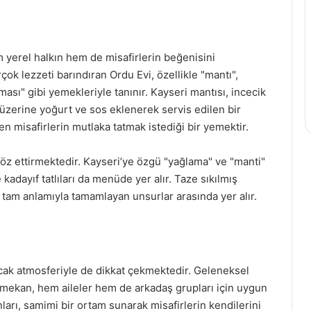
 yerel halkın hem de misafirlerin beğenisini
k lezzeti barındıran Ordu Evi, özellikle "mantı",
ası" gibi yemekleriyle tanınır. Kayseri mantısı, incecik
 üzerine yoğurt ve sos eklenerek servis edilen bir
len misafirlerin mutlaka tatmak istediği bir yemektir.
 söz ettirmektedir. Kayseri’ye özgü "yağlama" ve "manti"
 kadayıf tatlıları da menüde yer alır. Taze sıkılmış
 tam anlamıyla tamamlayan unsurlar arasında yer alır.
sıcak atmosferiyle de dikkat çekmektedir. Geleneksel
n mekan, hem aileler hem de arkadaş grupları için uygun
ları, samimi bir ortam sunarak misafirlerin kendilerini