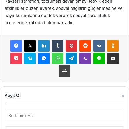
Kayseri sarrafları, toplumsal dayanışmayı teşvik eden
etkinlikler düzenleyerek, sosyal bağların güçlenmesine ve
hayır kurumlarına destek vererek sosyal sorumluluk
projelerine katkıda bulunmaktadır.
Facebook
X
LinkedIn
Tumblr
Pinterest
Reddit
VKontakte
Odnok
Pocket
Skype
Messenger
WhatsApp
Telegram
Viber
Line
E-Posta ile payla
Yazdır
Kayıt Ol