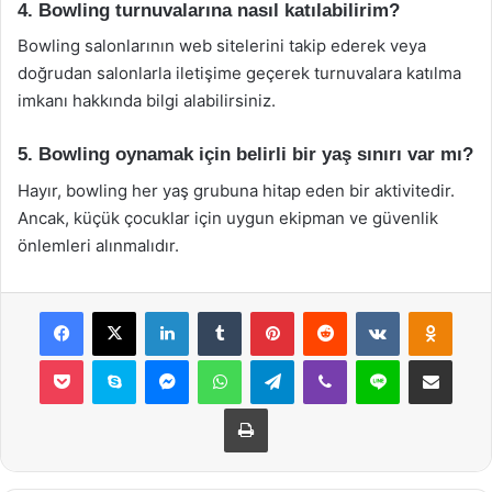
4. Bowling turnuvalarına nasıl katılabilirim?
Bowling salonlarının web sitelerini takip ederek veya
doğrudan salonlarla iletişime geçerek turnuvalara katılma
imkanı hakkında bilgi alabilirsiniz.
5. Bowling oynamak için belirli bir yaş sınırı var mı?
Hayır, bowling her yaş grubuna hitap eden bir aktivitedir.
Ancak, küçük çocuklar için uygun ekipman ve güvenlik
önlemleri alınmalıdır.
Facebook
X
LinkedIn
Tumblr
Pinterest
Reddit
VKontakte
Odnok
Pocket
Skype
Messenger
WhatsApp
Telegram
Viber
Line
E-Posta ile payla
Yazdır