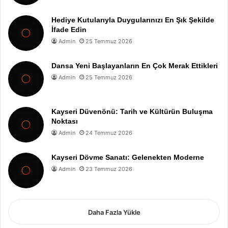
Hediye Kutularıyla Duygularınızı En Şık Şekilde
İfade Edin
Admin
25 Temmuz 2026
Dansa Yeni Başlayanların En Çok Merak Ettikleri
Admin
25 Temmuz 2026
Kayseri Düvenönü: Tarih ve Kültürün Buluşma
Noktası
Admin
24 Temmuz 2026
Kayseri Dövme Sanatı: Gelenekten Moderne
Admin
23 Temmuz 2026
Daha Fazla Yükle