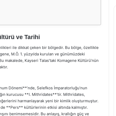
türü ve Tarihi
nlikleri ile dikkat çeken bir bölgedir. Bu bölge, özellikle
gene, M.Ö. 1. yüzyılda kurulan ve günümüzdeki
ır. Bu makalede, Kayseri Talas’taki Komagene Kültürü’nün
ktır.
egnum Dönemi**’nde, Selefkos İmparatorluğu’nun
ığın kurucusu **I. Mithridates**’tir. Mithridates,
değerlerini harmanlayarak yeni bir kimlik oluşturmuştur.
*Pers** kültürlerinin etkisi altında kalmıştır.
ayışını benimsemesidir. Bu anlayış, krallığın güç ve