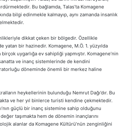
 sürdürmektedir. Bu bağlamda, Talas’ta Komagene
kında bilgi edinmekle kalmayıp, aynı zamanda insanlık
elmektedir.
nlikleriyle dikkat çeken bir bölgedir. Özellikle
de yatan bir hazinedir. Komagene, M.Ö. 1. yüzyılda
ca birçok uygarlığa ev sahipliği yapmıştır. Komagene’nin
sanatta ve inanç sistemlerinde de kendini
aratorluğu döneminde önemli bir merkez haline
 kralların heykellerinin bulunduğu Nemrut Dağı’dır. Bu
ta ve her yıl binlerce turisti kendine çekmektedir.
ı’nın güçlü bir inanç sistemine sahip olduğunu
r değer taşımakta hem de dönemin inançlarını
eolojik alanlar da Komagene Kültürü’nün zenginliğini