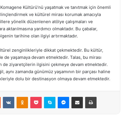
ta Komagene Kültürü’nü yaşatmak ve tanıtmak için önemli
bilinçlendirmek ve kültürel mirası korumak amacıyla
sillere yönelik düzenlenen atölye çalışmaları ve
ra aktarılmasına yardımcı olmaktadır. Bu çabalar,
genin tarihine olan ilgiyi artırmaktadır.
türel zenginlikleriyle dikkat çekmektedir. Bu kültür,
e de yaşamaya devam etmektedir. Talas, bu mirası
m de ziyaretçilerin ilgisini çekmeye devam etmektedir.
ğil, aynı zamanda günümüz yaşamının bir parçası haline
ikleriyle dolu bir destinasyon olmaya devam etmektedir.
st
Reddit
VKontakte
Odnoklassniki
Pocket
Skype
Messenger
E-Posta ile paylaş
Yazdır