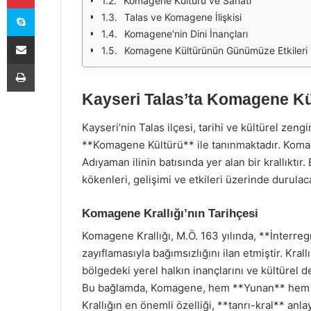
Komagene Kültürü ve Sanatı
Skype
Talas ve Komagene İlişkisi
Komagene'nin Dini İnançları
E-Posta ile paylaş
Komagene Kültürünün Günümüze Etkileri
Yazdır
Kayseri Talas’ta Komagene Kül
Kayseri’nin Talas ilçesi, tarihi ve kültürel zengi
**Komagene Kültürü** ile tanınmaktadır. Koma
Adıyaman ilinin batısında yer alan bir krallıkt
kökenleri, gelişimi ve etkileri üzerinde durulaca
Komagene Krallığı’nın Tarihçesi
Komagene Krallığı, M.Ö. 163 yılında, **İnterr
zayıflamasıyla bağımsızlığını ilan etmiştir. Krall
bölgedeki yerel halkın inançlarını ve kültürel 
Bu bağlamda, Komagene, hem **Yunan** hem de *
Krallığın en önemli özelliği, **tanrı-kral** anl