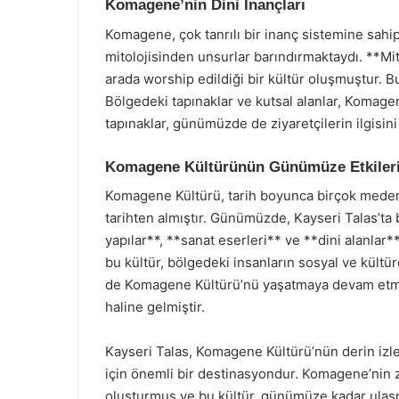
Komagene’nin Dini İnançları
Komagene, çok tanrılı bir inanç sistemine sah
mitolojisinden unsurlar barındırmaktaydı. **Mi
arada worship edildiği bir kültür oluşmuştur. Bu 
Bölgedeki tapınaklar ve kutsal alanlar, Komagene
tapınaklar, günümüzde de ziyaretçilerin ilgisin
Komagene Kültürünün Günümüze Etkiler
Komagene Kültürü, tarih boyunca birçok medeniye
tarihten almıştır. Günümüzde, Kayseri Talas’ta
yapılar**, **sanat eserleri** ve **dini alanlar
bu kültür, bölgedeki insanların sosyal ve kültü
de Komagene Kültürü’nü yaşatmaya devam etmekt
haline gelmiştir.
Kayseri Talas, Komagene Kültürü’nün derin izleri
için önemli bir destinasyondur. Komagene’nin zen
oluşturmuş ve bu kültür, günümüze kadar ulaşma