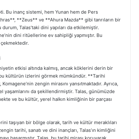
ipti. Bu inanç sistemi, hem Yunan hem de Pers
thras**, **Zeus** ve **Ahura Mazda** gibi tanrıların bir
durum, Talas’taki dini yapıları da etkilemiştir.
’nin dini ritüellerine ev sahipliği yapmıştır. Bu
i çekmektedir.
i
tin etkisi altında kalmış, ancak köklerini derin bir
 bu kültürün izlerini görmek mümkündür. **Tarihi
**, Komagene’nin zengin mirasını yansıtmaktadır. Ayrıca,
rel yaşamlarını da şekillendirmiştir. Talas, günümüzde
e ve bu kültür, yerel halkın kimliğinin bir parçası
ni taşıyan bir bölge olarak, tarih ve kültür meraklıları
gin tarihi, sanatı ve dini inançları, Talas’ın kimliğini
yı başarmıştır. Talas, bu tarihi mirası koruyarak,