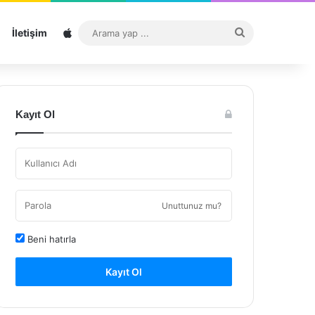
Sitemap
Arama
İletişim
yap
...
Kayıt Ol
Unuttunuz mu?
Beni hatırla
Kayıt Ol