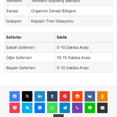
Yenikent
Yenikent Alışveriş Merkezi
Sanayi
Organize Sanayi Bölgesi
İstasyon
Kayseri Tren İstasyonu
Seferler
Sıklık
Sabah Seferleri
5-10 Dakika Arası
Öğle Seferleri
10-15 Dakika Arası
Akşam Seferleri
5-10 Dakika Arası
Facebook
X
LinkedIn
Tumblr
Pinterest
Reddit
VKontakte
Odnok
Pocket
Skype
Messenger
WhatsApp
Telegram
Viber
Line
E-Posta ile payla
Yazdır