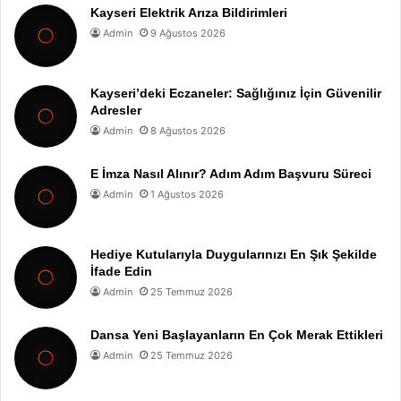
Kayseri Elektrik Arıza Bildirimleri
Admin
9 Ağustos 2026
Kayseri’deki Eczaneler: Sağlığınız İçin Güvenilir
Adresler
Admin
8 Ağustos 2026
E İmza Nasıl Alınır? Adım Adım Başvuru Süreci
Admin
1 Ağustos 2026
Hediye Kutularıyla Duygularınızı En Şık Şekilde
İfade Edin
Admin
25 Temmuz 2026
Dansa Yeni Başlayanların En Çok Merak Ettikleri
Admin
25 Temmuz 2026