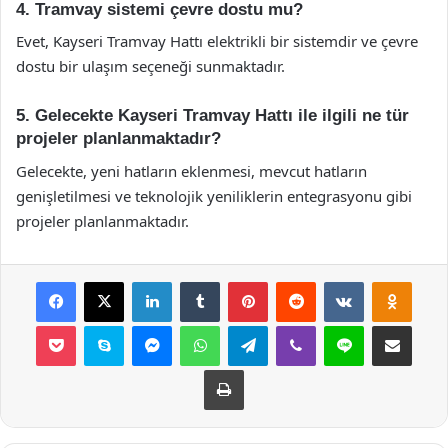
4. Tramvay sistemi çevre dostu mu?
Evet, Kayseri Tramvay Hattı elektrikli bir sistemdir ve çevre
dostu bir ulaşım seçeneği sunmaktadır.
5. Gelecekte Kayseri Tramvay Hattı ile ilgili ne tür
projeler planlanmaktadır?
Gelecekte, yeni hatların eklenmesi, mevcut hatların
genişletilmesi ve teknolojik yeniliklerin entegrasyonu gibi
projeler planlanmaktadır.
Facebook
X
LinkedIn
Tumblr
Pinterest
Reddit
VKontakte
Odnok
Pocket
Skype
Messenger
WhatsApp
Telegram
Viber
Line
E-Posta ile payla
Yazdır