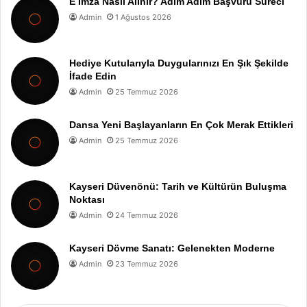
E İmza Nasıl Alınır? Adım Adım Başvuru Süreci
Admin
1 Ağustos 2026
Hediye Kutularıyla Duygularınızı En Şık Şekilde
İfade Edin
Admin
25 Temmuz 2026
Dansa Yeni Başlayanların En Çok Merak Ettikleri
Admin
25 Temmuz 2026
Kayseri Düvenönü: Tarih ve Kültürün Buluşma
Noktası
Admin
24 Temmuz 2026
Kayseri Dövme Sanatı: Gelenekten Moderne
Admin
23 Temmuz 2026