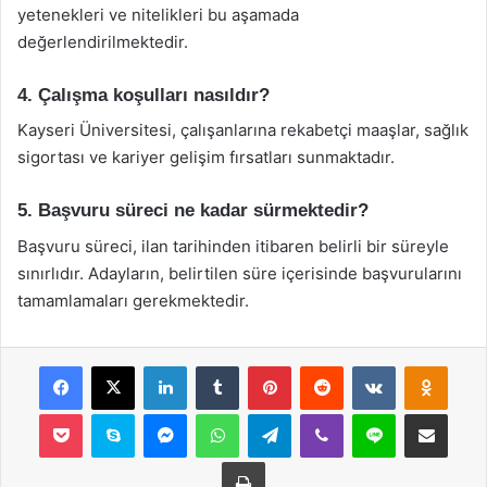
yetenekleri ve nitelikleri bu aşamada
değerlendirilmektedir.
4. Çalışma koşulları nasıldır?
Kayseri Üniversitesi, çalışanlarına rekabetçi maaşlar, sağlık
sigortası ve kariyer gelişim fırsatları sunmaktadır.
5. Başvuru süreci ne kadar sürmektedir?
Başvuru süreci, ilan tarihinden itibaren belirli bir süreyle
sınırlıdır. Adayların, belirtilen süre içerisinde başvurularını
tamamlamaları gerekmektedir.
Facebook
X
LinkedIn
Tumblr
Pinterest
Reddit
VKontakte
Odnok
Pocket
Skype
Messenger
WhatsApp
Telegram
Viber
Line
E-Posta ile payla
Yazdır