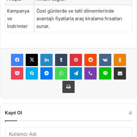
Kampanya
Özel günlerde ve tatil dönemlerinde
ve
avantajlı fiyatlarla araç kiralama fırsatları
İndirimler
sunar.
Facebook
X
LinkedIn
Tumblr
Pinterest
Reddit
VKontakte
Odnok
Pocket
Skype
Messenger
WhatsApp
Telegram
Viber
Line
E-Posta ile payla
Yazdır
Kayıt Ol