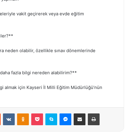
leleriyle vakit geçirerek veya evde eğitim
iler?**
ra neden olabilir, özellikle sınav dönemlerinde
daha fazla bilgi nereden alabilirim?**
gi almak için Kayseri İl Milli Eğitim Müdürlüğü’nün
st
Reddit
VKontakte
Odnoklassniki
Pocket
Skype
Messenger
E-Posta ile paylaş
Yazdır