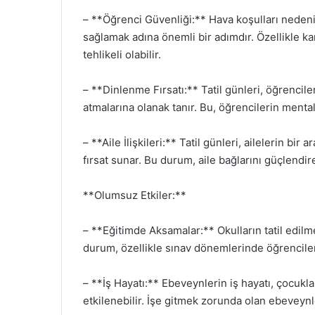
– **Öğrenci Güvenliği:** Hava koşulları nedeniyl
sağlamak adına önemli bir adımdır. Özellikle k
tehlikeli olabilir.
– **Dinlenme Fırsatı:** Tatil günleri, öğrencil
atmalarına olanak tanır. Bu, öğrencilerin mental s
– **Aile İlişkileri:** Tatil günleri, ailelerin bi
fırsat sunar. Bu durum, aile bağlarını güçlendire
**Olumsuz Etkiler:**
– **Eğitimde Aksamalar:** Okulların tatil edilm
durum, özellikle sınav dönemlerinde öğrencilerin
– **İş Hayatı:** Ebeveynlerin iş hayatı, çocukl
etkilenebilir. İşe gitmek zorunda olan ebeveynle