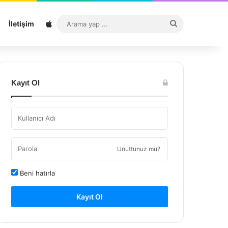
Sitemap
Arama
İletişim
yap
...
Kayıt Ol
Unuttunuz mu?
Beni hatırla
Kayıt Ol