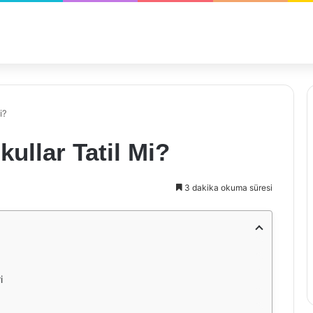
i?
ullar Tatil Mi?
3 dakika okuma süresi
i