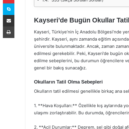
Skype
E-Posta ile paylaş
Kayseri’de Bugün Okullar Tati
Yazdır
Kayseri, Türkiye’nin İç Anadolu Bölgesi’nde yer a
şehirdir. Kayseri, aynı zamanda eğitim açısınd
üniversite bulunmaktadır. Ancak, zaman zaman h
edilmesi gerekebilir. Peki, Kayseri’de bugün okul
edilme sebeplerini, bu durumun öğrencilere ve a
genel bir bakış sunacağız.
Okulların Tatil Olma Sebepleri
Okulların tatil edilmesi genellikle birkaç ana 
1. **Hava Koşulları:** Özellikle kış aylarında y
ulaşımı zorlaştırabilir. Bu durumda, öğrencilerin 
2. **Acil Durumlar:** Deprem, sel gibi doğal afe