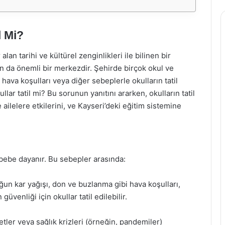
l Mi?
lan tarihi ve kültürel zenginlikleri ile bilinen bir
an da önemli bir merkezdir. Şehirde birçok okul ve
ava koşulları veya diğer sebeplerle okulların tatil
lar tatil mi? Bu sorunun yanıtını ararken, okulların tatil
ilelere etkilerini, ve Kayseri’deki eğitim sistemine
sebebe dayanır. Bu sebepler arasında:
oğun kar yağışı, don ve buzlanma gibi hava koşulları,
güvenliği için okullar tatil edilebilir.
tler veya sağlık krizleri (örneğin, pandemiler)