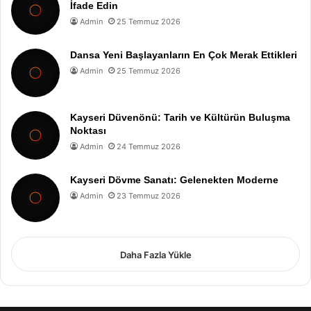
İfade Edin
Admin
25 Temmuz 2026
Dansa Yeni Başlayanların En Çok Merak Ettikleri
Admin
25 Temmuz 2026
Kayseri Düvenönü: Tarih ve Kültürün Buluşma
Noktası
Admin
24 Temmuz 2026
Kayseri Dövme Sanatı: Gelenekten Moderne
Admin
23 Temmuz 2026
Daha Fazla Yükle