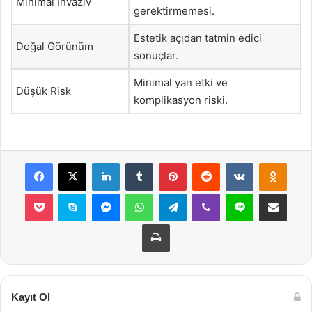
Minimal İnvaziv
gerektirmemesi.
Estetik açıdan tatmin edici
Doğal Görünüm
sonuçlar.
Minimal yan etki ve
Düşük Risk
komplikasyon riski.
Facebook
X
LinkedIn
Tumblr
Pinterest
Reddit
VKontakte
Odnok
Pocket
Skype
Messenger
WhatsApp
Telegram
Viber
Line
E-Posta ile payla
Yazdır
Kayıt Ol