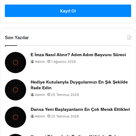
Kayıt Ol
Son Yazılar
E İmza Nasıl Alınır? Adım Adım Başvuru Süreci
Admin
1 Ağustos 2026
Hediye Kutularıyla Duygularınızı En Şık Şekilde
İfade Edin
Admin
25 Temmuz 2026
Dansa Yeni Başlayanların En Çok Merak Ettikleri
Admin
25 Temmuz 2026