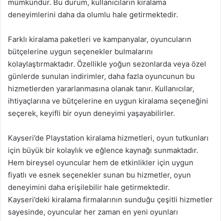
mümkündür. Bu durum, kullanıcıların kiralama
deneyimlerini daha da olumlu hale getirmektedir.
Farklı kiralama paketleri ve kampanyalar, oyuncuların
bütçelerine uygun seçenekler bulmalarını
kolaylaştırmaktadır. Özellikle yoğun sezonlarda veya özel
günlerde sunulan indirimler, daha fazla oyuncunun bu
hizmetlerden yararlanmasına olanak tanır. Kullanıcılar,
ihtiyaçlarına ve bütçelerine en uygun kiralama seçeneğini
seçerek, keyifli bir oyun deneyimi yaşayabilirler.
Kayseri’de Playstation kiralama hizmetleri, oyun tutkunları
için büyük bir kolaylık ve eğlence kaynağı sunmaktadır.
Hem bireysel oyuncular hem de etkinlikler için uygun
fiyatlı ve esnek seçenekler sunan bu hizmetler, oyun
deneyimini daha erişilebilir hale getirmektedir.
Kayseri’deki kiralama firmalarının sunduğu çeşitli hizmetler
sayesinde, oyuncular her zaman en yeni oyunları