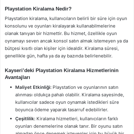
Playstation Kiralama Nedir?
Playstation kiralama, kullanıcıların belirli bir süre için oyun
konsolunu ve oyunları kiralayarak kullanabilmelerine
olanak tanıyan bir hizmettir. Bu hizmet, özellikle oyun
oynamayı seven ancak konsol satın almak istemeyen ya da
bütçesi kısıtlı olan kişiler için idealdir. Kiralama süresi,
genellikle gün, hafta ya da ay bazında belirlenebilir.
Kayseri’deki Playstation Kiralama Hizmetlerinin
Avantajları
Maliyet Etkinliği:
Playstation ve oyunlarının satın
alınması oldukça pahalı olabilir. Kiralama sayesinde,
kullanıcılar sadece oyun oynamak istedikleri süre
boyunca ödeme yaparak tasarruf edebilirler.
Çeşitlilik:
Kiralama hizmetleri, kullanıcıların farklı
oyunları denemelerine olanak tanır. Bir oyunu satın
almadan önce denemek isteyenler için bu büyük bir