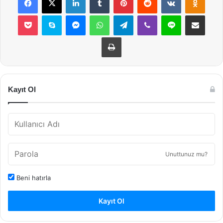
Pocket
Skype
Messenger
WhatsApp
Telegram
Viber
Line
E-Posta ile payla
Yazdır
Kayıt Ol
Unuttunuz mu?
Beni hatırla
Kayıt Ol