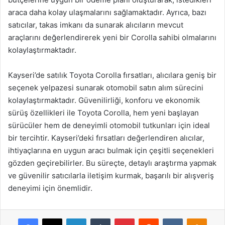
araca daha kolay ulaşmalarını sağlamaktadır. Ayrıca, bazı
satıcılar, takas imkanı da sunarak alıcıların mevcut
araçlarını değerlendirerek yeni bir Corolla sahibi olmalarını
kolaylaştırmaktadır.
Kayseri’de satılık Toyota Corolla fırsatları, alıcılara geniş bir
seçenek yelpazesi sunarak otomobil satın alım sürecini
kolaylaştırmaktadır. Güvenilirliği, konforu ve ekonomik
sürüş özellikleri ile Toyota Corolla, hem yeni başlayan
sürücüler hem de deneyimli otomobil tutkunları için ideal
bir tercihtir. Kayseri’deki fırsatları değerlendiren alıcılar,
ihtiyaçlarına en uygun aracı bulmak için çeşitli seçenekleri
gözden geçirebilirler. Bu süreçte, detaylı araştırma yapmak
ve güvenilir satıcılarla iletişim kurmak, başarılı bir alışveriş
deneyimi için önemlidir.
Facebook
X
LinkedIn
Tumblr
Pinterest
Reddit
VKontakte
Odnok