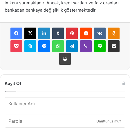
imkanı sunmaktadır. Ancak, kredi şartları ve faiz oranları
bankadan bankaya değişiklik göstermektedir.
Facebook
X
LinkedIn
Tumblr
Pinterest
Reddit
VKontakte
Odnok
Pocket
Skype
Messenger
WhatsApp
Telegram
Viber
Line
E-Posta ile payla
Yazdır
Kayıt Ol
Unuttunuz mu?