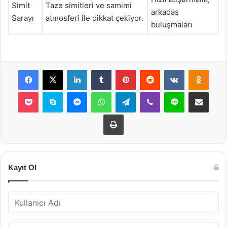
Simit
Taze simitleri ve samimi
arkadaş
Sarayı
atmosferi ile dikkat çekiyor.
buluşmaları
Facebook
X
LinkedIn
Tumblr
Pinterest
Reddit
VKontakte
Odnok
Pocket
Skype
Messenger
WhatsApp
Telegram
Viber
Line
E-Posta ile payla
Yazdır
Kayıt Ol