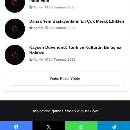
İfade Edin
Admin
25 Temmuz 2026
Dansa Yeni Başlayanların En Çok Merak Ettikleri
Admin
25 Temmuz 2026
Kayseri Düvenönü: Tarih ve Kültürün Buluşma
Noktası
Admin
24 Temmuz 2026
Daha Fazla Yükle
unblocked games
evden eve nakliyat