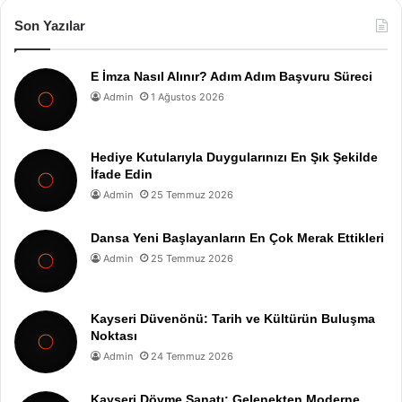
Son Yazılar
E İmza Nasıl Alınır? Adım Adım Başvuru Süreci
Admin
1 Ağustos 2026
Hediye Kutularıyla Duygularınızı En Şık Şekilde
İfade Edin
Admin
25 Temmuz 2026
Dansa Yeni Başlayanların En Çok Merak Ettikleri
Admin
25 Temmuz 2026
Kayseri Düvenönü: Tarih ve Kültürün Buluşma
Noktası
Admin
24 Temmuz 2026
Kayseri Dövme Sanatı: Gelenekten Moderne