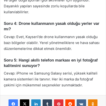
ve diğer doğa sporları gibi aktiviteler için uygundur.
Dayanıklı yapıları sayesinde zorlu koşullarda bile
kullanılabilirler.
Soru 4: Drone kullanmanın yasak olduğu yerler var
mı?
Cevap: Evet, Kayseri’de drone kullanmanın yasak olduğu
bazı bölgeler olabilir. Yerel yönetmeliklere ve hava sahası
düzenlemelerine dikkat etmek önemlidir.
Soru 5: Hangi akıllı telefon markası en iyi fotoğraf
kalitesini sunuyor?
Cevap: iPhone ve Samsung Galaxy serisi, yüksek kaliteli
kamera sistemleri ile tanınır. Her iki marka da fotoğraf
çekimi için mükemmel seçenekler sunmaktadır.
Facebook
X
LinkedIn
Tumblr
Pinterest
Reddit
VKontakte
Odnok