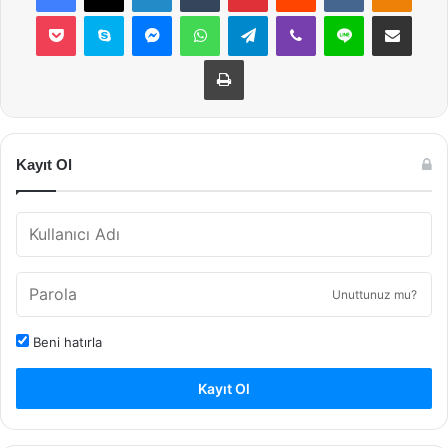
Pocket
Skype
Messenger
WhatsApp
Telegram
Viber
Line
E-Posta ile payla
Yazdır
Kayıt Ol
Unuttunuz mu?
Beni hatırla
Kayıt Ol