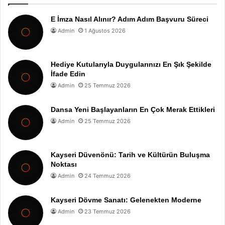
E İmza Nasıl Alınır? Adım Adım Başvuru Süreci
Admin
1 Ağustos 2026
Hediye Kutularıyla Duygularınızı En Şık Şekilde
İfade Edin
Admin
25 Temmuz 2026
Dansa Yeni Başlayanların En Çok Merak Ettikleri
Admin
25 Temmuz 2026
Kayseri Düvenönü: Tarih ve Kültürün Buluşma
Noktası
Admin
24 Temmuz 2026
Kayseri Dövme Sanatı: Gelenekten Moderne
Admin
23 Temmuz 2026