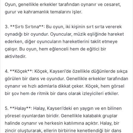
Oyun, genellikle erkekler tarafından oynanır ve cesaret,
gurur ve kahramanlık temalarını işler.
3. **Sırtı Sırtına**: Bu oyun, iki kişinin sırt sırta vererek
oynadığı bir oyundur. Oyuncular, müzik eşliğinde hareket
ederken, diğer oyuncuların hareketlerini taklit etmeye
çalışır. Bu oyun, hem eğlenceli hem de eğitici bir
aktivitedir.
4. **Köçek**: Köçek, Kayseri’de özellikle düğünlerde sıkça
görülen bir dans ve oyundur. Genellikle erkekler tarafından
oynanır ve hızlı adımlarla dikkat çeker. Köçek, hem görsel
bir şov hem de ritmik bir dans olarak izleyicileri etkiler.
5. **Halay**: Halay, Kayseri’deki en yaygın ve en bilinen
yöresel oyunlardan biridir. Genellikle kalabalık gruplar
halinde oynanır ve herkesin katılımına açıktır. Halay, bir
zincir oluşturarak, ellerin birbirine kenetlendiği bir dans