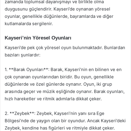
zamanda toplumsal dayanışmayı ve birlikte olma
duygusunu güçlendirir. Kayseri’de oynanan yöresel
oyunlar, genellikle düğünlerde, bayramlarda ve diğer
kutlamalarda sergilenir.
Kayseri’nin Yöresel Oyunları
Kayseri’de pek çok yöresel oyun bulunmaktadır. Bunlardan
bazıları şunlardır:
1. **Barak Oyunları**: Barak, Kayseri’nin en bilinen ve en
çok oynanan oyunlarından biridir. Bu oyun, genellikle
düğünlerde ve özel günlerde oynanır. Oyun, iki grup
arasında geçer ve müzik eşliğinde oynanır. Barak oyunları,
hızlı hareketler ve ritmik adımlarla dikkat çeker.
2. **Zeybek**: Zeybek, Kayseri’nin yanı sıra Ege
Bölgesi’nde de yaygın olan bir oyundur. Ancak Kayseri’deki
Zeybek, kendine has figürleri ve ritmiyle dikkat çeker.