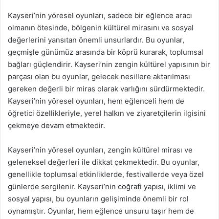
Kayseri’nin yöresel oyunları, sadece bir eğlence aracı
olmanın ötesinde, bölgenin kültürel mirasını ve sosyal
değerlerini yansıtan önemli unsurlardır. Bu oyunlar,
geçmişle günümüz arasında bir köprü kurarak, toplumsal
bağları güçlendirir. Kayseri’nin zengin kültürel yapısının bir
parçası olan bu oyunlar, gelecek nesillere aktarılması
gereken değerli bir miras olarak varlığını sürdürmektedir.
Kayseri’nin yöresel oyunları, hem eğlenceli hem de
öğretici özellikleriyle, yerel halkın ve ziyaretçilerin ilgisini
çekmeye devam etmektedir.
Kayseri’nin yöresel oyunları, zengin kültürel mirası ve
geleneksel değerleri ile dikkat çekmektedir. Bu oyunlar,
genellikle toplumsal etkinliklerde, festivallerde veya özel
günlerde sergilenir. Kayseri’nin coğrafi yapısı, iklimi ve
sosyal yapısı, bu oyunların gelişiminde önemli bir rol
oynamıştır. Oyunlar, hem eğlence unsuru taşır hem de