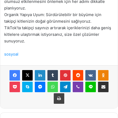
olumsuz etkilenmesini önlemek için her adımı dikkatle
planlıyoruz.
Organik Yapıya Uyum: Sürdürülebilir bir büyüme için
takipçi kitlenizin doğal görünmesini sağlıyoruz.
TikTok’ta takipçi sayınızı artırarak içeriklerinizi daha geniş
kitlelere ulaştırmak istiyorsanız, size özel çözümler
sunuyoruz.
sosyoal
Facebook
X
LinkedIn
Tumblr
Pinterest
Reddit
VKontakte
Odnok
Pocket
Skype
Messenger
WhatsApp
Telegram
Viber
Line
E-Posta ile payla
Yazdır