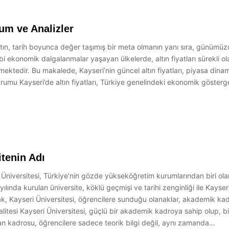
rum ve Analizler
 Altın, tarih boyunca değer taşımış bir meta olmanın yanı sıra, günümü
bi ekonomik dalgalanmalar yaşayan ülkelerde, altın fiyatları sürekli o
mektedir. Bu makalede, Kayseri’nin güncel altın fiyatları, piyasa dina
 Durumu Kayseri’de altın fiyatları, Türkiye genelindeki ekonomik göste
itenin Adı
i Üniversitesi, Türkiye’nin gözde yükseköğretim kurumlarından biri ola
 yılında kurulan üniversite, köklü geçmişi ve tarihi zenginliği ile Kays
rak, Kayseri Üniversitesi, öğrencilere sunduğu olanaklar, akademik kadros
itesi Kayseri Üniversitesi, güçlü bir akademik kadroya sahip olup, b
an kadrosu, öğrencilere sadece teorik bilgi değil, aynı zamanda…