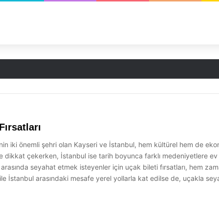
ir Yolculuk
Fırsatları
ye’nin iki önemli şehri olan Kayseri ve İstanbul, hem kültürel hem de e
ile dikkat çekerken, İstanbul ise tarih boyunca farklı medeniyetlere ev 
ir arasında seyahat etmek isteyenler için uçak bileti fırsatları, hem z
ile İstanbul arasındaki mesafe yerel yollarla kat edilse de, uçakla s