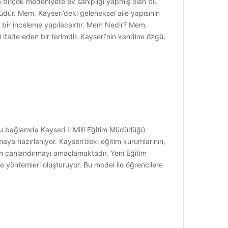
ca birçok medeniyete ev sahipliği yapmış olan bu
rüdür. Mem, Kayseri’deki geleneksel aile yapısının
e bir inceleme yapılacaktır. Mem Nedir? Mem,
ği ifade eden bir terimdir. Kayseri’nin kendine özgü,
u bağlamda Kayseri İl Milli Eğitim Müdürlüğü
aya hazırlanıyor. Kayseri’deki eğitim kurumlarının,
en canlandırmayı amaçlamaktadır. Yeni Eğitim
e yöntemleri oluşturuyor. Bu model ile öğrencilere