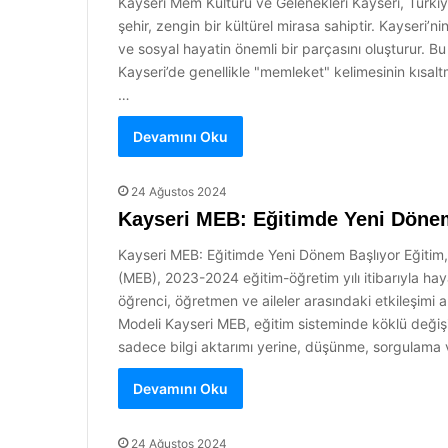
Kayseri Mem Kültürü ve Gelenekleri Kayseri, Türkiy
şehir, zengin bir kültürel mirasa sahiptir. Kayseri
ve sosyal hayatin önemli bir parçasını oluşturur. 
Kayseri’de genellikle "memleket" kelimesinin kısaltma
…
Devamını Oku
24 Ağustos 2024
Kayseri MEB: Eğitimde Yeni Döne
Kayseri MEB: Eğitimde Yeni Dönem Başlıyor Eğitim, 
(MEB), 2023-2024 eğitim-öğretim yılı itibarıyla hay
öğrenci, öğretmen ve aileler arasındaki etkileşimi
Modeli Kayseri MEB, eğitim sisteminde köklü değişik
sadece bilgi aktarımı yerine, düşünme, sorgulama
Devamını Oku
24 Ağustos 2024