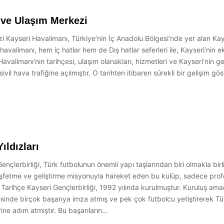
 ve Ulaşım Merkezi
 Kayseri Havalimanı, Türkiye’nin İç Anadolu Bölgesi’nde yer alan Kayse
limanı, hem iç hatlar hem de Dış hatlar seferleri ile, Kayseri’nin eko
limanı’nın tarihçesi, ulaşım olanakları, hizmetleri ve Kayseri’nin genel
ivil hava trafiğine açılmıştır. O tarihten itibaren sürekli bir gelişim gö
ıldızları
ençlerbirliği, Türk futbolunun önemli yapı taşlarından biri olmakla birli
 keşfetme ve geliştirme misyonuyla hareket eden bu kulüp, sadece pr
. Tarihçe Kayseri Gençlerbirliği, 1992 yılında kurulmuştur. Kuruluş am
çerisinde birçok başarıya imza atmış ve pek çok futbolcu yetiştirerek
ne adım atmıştır. Bu başarıların…