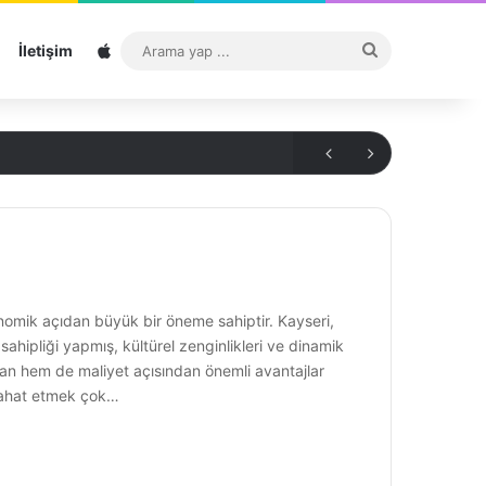
Sitemap
Arama
İletişim
yap
...
konomik açıdan büyük bir öneme sahiptir. Kayseri,
sahipliği yapmış, kültürel zenginlikleri ve dinamik
aman hem de maliyet açısından önemli avantajlar
eyahat etmek çok…