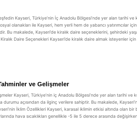
eşfedin Kayseri, Türkiye’nin İç Anadolu Bölgesi’nde yer alan tarihi ve kü
osyal olanakları ile Kayseri, hem yerli hem de yabancı yatırımcılar içi
edir. Bu makalede, Kayseri’de kiralık daire seçeneklerini, şehirdeki ya
Kiralık Daire Seçenekleri Kayseri’de kiralık daire almak isteyenler içi
ahminler ve Gelişmeler
er Kayseri, Türkiye’nin iç Anadolu Bölgesi’nde yer alan tarihi ve kült
a durumu açısından da ilginç verilere sahiptir. Bu makalede, Kayseri’
seri’nin İklim Özellikleri Kayseri, karasal iklimin etkisi altında olan bir 
aylarında hava sıcaklıkları genellikle -5 ile 5 derece arasında değişirk