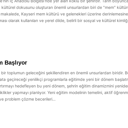
e’nin İç Anadolu Bölgesi’nde yer alan köklü bir şehirdir. Tarih boyun
’nin kültürel dokusunu oluşturan önemli unsurlardan biri de "mem" kültü
Bu makalede, Kayseri mem kültürü ve gelenekleri üzerine derinlemesin
sı olarak kullanılan ve yerel dilde, belirli bir sosyal ve kültürel kimli
m Başlıyor
bir toplumun geleceğini şekillendiren en önemli unsurlardan biridir. B
ata geçireceği yenilikçi programlarla eğitimde yeni bir dönem başlatm
 artırmayı hedefleyen bu yeni dönem, şehrin eğitim dinamizmini yenid
likler yapmayı planlıyor. Yeni eğitim modelinin temelini, aktif öğrenm
 ve problem çözme becerileri…