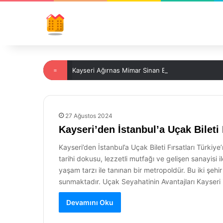
=
Kayseri Ağırnas Mimar Sinan Evi: Tarihin İzinde B
27 Ağustos 2024
Kayseri’den İstanbul’a Uçak Bileti 
Kayseri’den İstanbul’a Uçak Bileti Fırsatları Türki
tarihi dokusu, lezzetli mutfağı ve gelişen sanayisi 
yaşam tarzı ile tanınan bir metropoldür. Bu iki şeh
sunmaktadır. Uçak Seyahatinin Avantajları Kayseri 
Devamını Oku