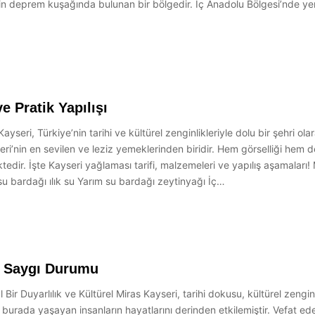
in deprem kuşağında bulunan bir bölgedir. İç Anadolu Bölgesi’nde yer a
e Pratik Yapılışı
Kayseri, Türkiye’nin tarihi ve kültürel zenginlikleriyle dolu bir şehri ola
ri’nin en sevilen ve leziz yemeklerinden biridir. Hem görselliği hem 
ektedir. İşte Kayseri yağlaması tarifi, malzemeleri ve yapılış aşamalar
1 su bardağı ılık su Yarım su bardağı zeytinyağı İç…
a Saygı Durumu
ir Duyarlılık ve Kültürel Miras Kayseri, tarihi dokusu, kültürel zenginl
, burada yaşayan insanların hayatlarını derinden etkilemiştir. Vefat ed