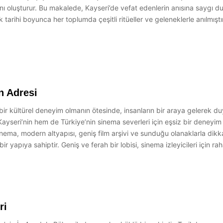
ını oluşturur. Bu makalede, Kayseri’de vefat edenlerin anısına saygı d
tarihi boyunca her toplumda çeşitli ritüeller ve geleneklerle anılmıştır
n Adresi
ir kültürel deneyim olmanın ötesinde, insanların bir araya gelerek du
ayseri’nin hem de Türkiye’nin sinema severleri için eşsiz bir deneyim
ema, modern altyapısı, geniş film arşivi ve sunduğu olanaklarla dik
r yapıya sahiptir. Geniş ve ferah bir lobisi, sinema izleyicileri için r
ri