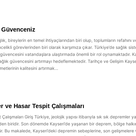
a Güvenceniz
, bireylerin en temel ihtiyaçlarından biri olup, toplumların refahını 
likli görevlerinden biri olarak karşımıza çıkar. Türkiye’de sağlık sist
ık güvencesini vatandaşlara ulaştırmada önemli bir rol oynamaktadır.
ğlık güvencesini artırmayı hedeflemektedir. Tarihçe ve Gelişim Kayse
etlerinin kalitesini artırmak…
 ve Hasar Tespit Çalışmaları
lışmaları Giriş Türkiye, jeolojik yapısı itibarıyla sık sık depremler y
erden biridir. Son dönemde Kayseri’de yaşanan bir deprem, bölge halkın
r. Bu makalede, Kayseri’deki depremin sebeplerine, son gelişmelere ve