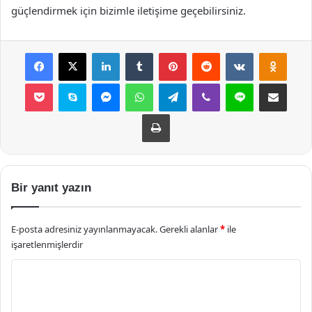
güçlendirmek için bizimle iletişime geçebilirsiniz.
Facebook
X
LinkedIn
Tumblr
Pinterest
Reddit
VKontakte
Odnok
Pocket
Skype
Messenger
WhatsApp
Telegram
Viber
Line
E-Posta ile payla
Yazdır
Bir yanıt yazın
E-posta adresiniz yayınlanmayacak.
Gerekli alanlar
*
ile
işaretlenmişlerdir
Y
o
r