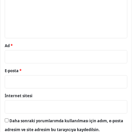
u
m
*
Ad
*
E-posta
*
İnternet sitesi
Daha sonraki yorumlarımda kullanılması için adım, e-posta
adresim ve site adresim bu tarayıcıya kaydedilsin.